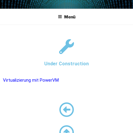
POWERCAMPUS 01
Home of the LPAR-Tool
Menü
Under Construction
Virtualizierung mit PowerVM