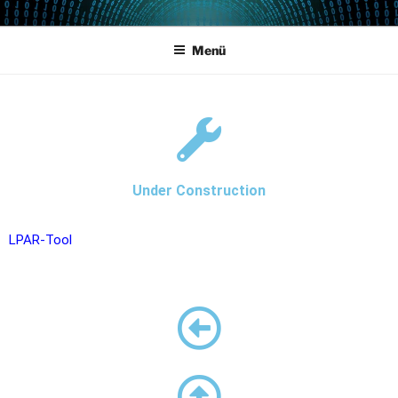
POWERCAMPUS 01
Home of the LPAR-Tool
Menü
Under Construction
LPAR-Tool