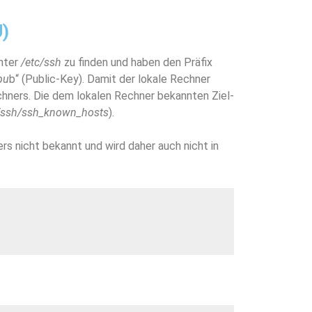
U)
unter
/etc/ssh
zu finden und haben den Präfix
pu
b“ (Public-Key). Damit der lokale Rechner
echners. Die dem lokalen Rechner bekannten Ziel-
/ssh/ssh_known_hosts
).
s nicht bekannt und wird daher auch nicht in