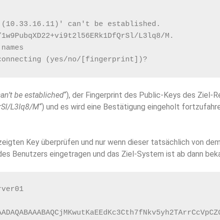
 (10.33.16.11)' can't be established.
/1w9PubqXD22+vi9t2l56ERk1DfQrSl/L3lq8/M.
 names
connecting (yes/no/[fingerprint])?
can’t be establiched
“), der Fingerprint des Public-Keys des Ziel-
Sl/L3lq8/M
“) und es wird eine Bestätigung eingeholt fortzufahre
zeigten Key überprüfen und nur wenn dieser tatsächlich von de
 des Benutzers eingetragen und das Ziel-System ist ab dann bek
rver01
AADAQABAAABAQCjMKwutKaEEdKc3Cth7fNkv5yh2TArrCcVpCZ