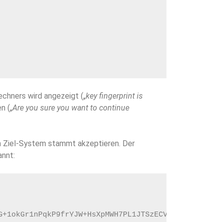
Rechners wird angezeigt („
key fingerprint is
n („
Are you sure you want to continue
m Ziel-System stammt akzeptieren. Der
annt:
G+1okGr1nPqkP9frYJW+HsXpMWH7PL1JTSzECVg2Pn34DeNlK9