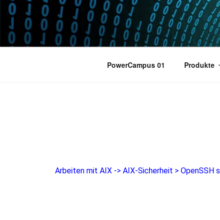
POWERCAM
Home of the LPAR-Tool
PowerCampus 01
Produkte
Arbeiten mit AIX
->
AIX-Sicherheit
>
OpenSSH s