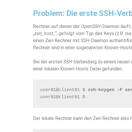
Problem: Die erste SSH-Ver
Rechner auf denen der
OpenSSH
-Daemon läuft,
„
ssh_host_
“, gefolgt vom Typ des Keys (z.B.
rsa
einen Ziel-Rechner mit
SSH
-Daemon authentifizi
Rechner sind in einer sogenannten Known-Hosts
Bei der ersten
SSH
-Verbindung zu einem neuen o
einer lokalen Known-Hosts Datei gefunden:
user01@client01 $ 
ssh-keygen -F se
user01@client01 $
Der lokale Rechner kann den Ziel-Rechner also ni