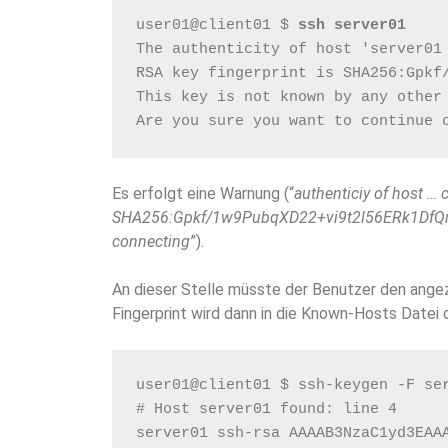
user01@client01 $ 
ssh server01
The authenticity of host 'server01
RSA key fingerprint is SHA256:Gpkf
This key is not known by any other
Are you sure you want to continue 
Es erfolgt eine Warnung (“
authenticiy of host … 
SHA256:Gpkf/1w9PubqXD22+vi9t2l56ERk1DfQr
connecting
”).
An dieser Stelle müsste der Benutzer den ange
Fingerprint wird dann in die Known-Hosts Datei
user01@client01 $ ssh-keygen -F se
# Host server01 found: line 4
server01 ssh-rsa AAAAB3NzaC1yd3EAA