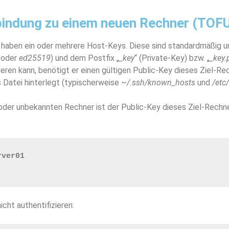
bindung zu einem neuen Rechner (TOF
 haben ein oder mehrere Host-Keys. Diese sind standardmäßig 
oder
ed25519
) und dem Postfix „
_key
“ (Private-Key) bzw. „
_key.
eren kann, benötigt er einen gültigen Public-Key dieses Ziel-R
 Datei hinterlegt (typischerweise
~/.ssh/known_hosts
und
/etc
der unbekannten Rechner ist der Public-Key dieses Ziel-Rechner
rver01
cht authentifizieren: