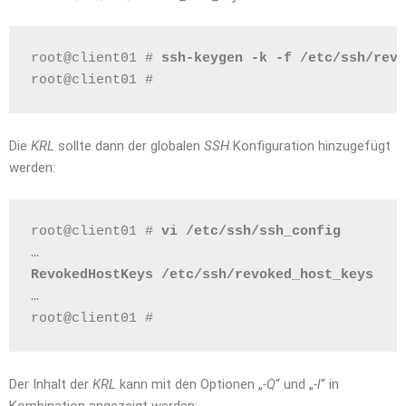
root@client01 # 
ssh-keygen -k -f /etc/ssh/revo
root@client01 # 
Die
KRL
sollte dann der globalen
SSH
Konfiguration hinzugefügt
werden:
root@client01 # 
vi /etc/ssh/ssh_config
…
RevokedHostKeys /etc/ssh/revoked_host_keys
…
root@client01 # 
Der Inhalt der
KRL
kann mit den Optionen „
-Q
“ und „
-l
“ in
Kombination angezeigt werden: