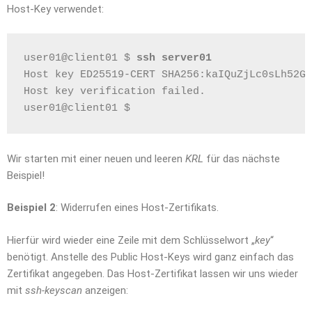
Host-Key verwendet:
user01@client01 $ 
ssh server01
Host key ED25519-CERT SHA256:kaIQuZjLc0sLh52Gu
Host key verification failed.
user01@client01 $ 
Wir starten mit einer neuen und leeren
KRL
für das nächste
Beispiel!
Beispiel 2
: Widerrufen eines Host-Zertifikats.
Hierfür wird wieder eine Zeile mit dem Schlüsselwort „
key
“
benötigt. Anstelle des Public Host-Keys wird ganz einfach das
Zertifikat angegeben. Das Host-Zertifikat lassen wir uns wieder
mit
ssh-keyscan
anzeigen: