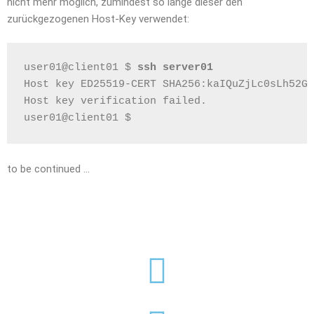
nicht mehr möglich, zumindest so lange dieser den
zurückgezogenen Host-Key verwendet:
user01@client01 $ 
ssh server01
Host key ED25519-CERT SHA256:kaIQuZjLc0sLh52Gu
Host key verification failed.
user01@client01 $
to be continued …