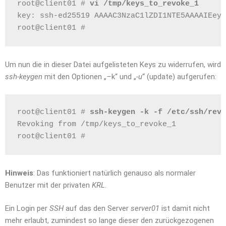
root@client01 # 
vi /tmp/keys_to_revoke_1
key: ssh-ed25519 AAAAC3NzaC1lZDI1NTE5AAAAIEeyD
root@client01 #
Um nun die in dieser Datei aufgelisteten Keys zu widerrufen, wird
ssh-keygen
mit den Optionen „
–
k“ und „
-u
“ (update) aufgerufen:
root@client01 # 
ssh-keygen -k -f /etc/ssh/revo
Revoking from /tmp/keys_to_revoke_1
root@client01 #
Hinweis
: Das funktioniert natürlich genauso als normaler
Benutzer mit der privaten
KRL
.
Ein Login per
SSH
auf das den Server
server01
ist damit nicht
mehr erlaubt, zumindest so lange dieser den zurückgezogenen