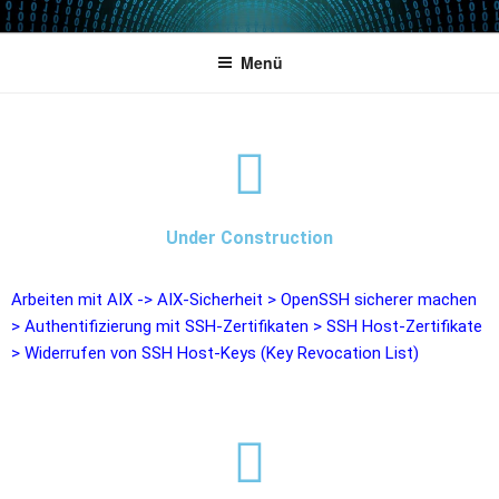
POWERCAMPUS 01
Home of the LPAR-Tool
Menü
Under Construction
Arbeiten mit AIX
->
AIX-Sicherheit
>
OpenSSH sicherer machen
>
Authentifizierung mit SSH-Zertifikaten
>
SSH Host-Zertifikate
>
Widerrufen von SSH Host-Keys (Key Revocation List)