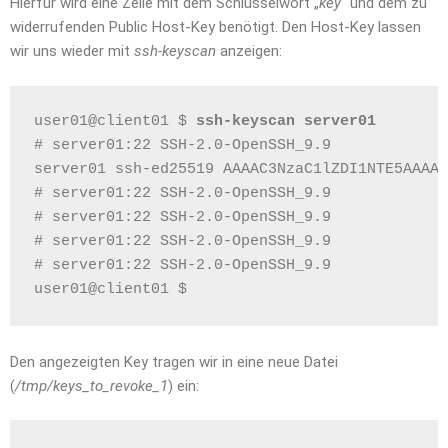
Hierfür wird eine Zeile mit dem Schlüsselwort „
key
“ und dem zu
widerrufenden Public Host-Key benötigt. Den Host-Key lassen
wir uns wieder mit
ssh-keyscan
anzeigen:
user01@client01 $ 
ssh-keyscan server01
# server01:22 SSH-2.0-OpenSSH_9.9
server01 ssh-ed25519 AAAAC3NzaC1lZDI1NTE5AAAAI
# server01:22 SSH-2.0-OpenSSH_9.9
# server01:22 SSH-2.0-OpenSSH_9.9
# server01:22 SSH-2.0-OpenSSH_9.9
# server01:22 SSH-2.0-OpenSSH_9.9
user01@client01 $ 
Den angezeigten Key tragen wir in eine neue Datei
(
/tmp/keys_to_revoke_1
) ein: