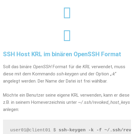
SSH Host KRL im binären OpenSSH Format
Soll das binäre
OpenSSH
Format für die
KRL
verwendet, muss
diese mit dem Kommando
ssh-keygen
und der Option „
-k
“
angelegt werden. Der Name der Datei ist frei wählbar.
Möchte ein Benutzer seine eigene KRL verwenden, kann er diese
z.B. in seinem Homeverzeichnis unter
~/.ssh/revoked_host_keys
anlegen:
user01@client01 $ 
ssh-keygen -k -f ~/.ssh/revo