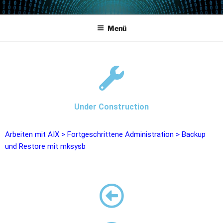
POWERCAMPUS 01
Home of the LPAR-Tool
Menü
Under Construction
Arbeiten mit AIX
>
Fortgeschrittene Administration
>
Backup
und Restore mit mksysb