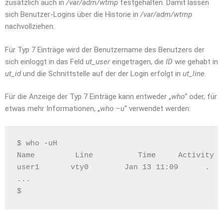
zusätzlich auch in
/var/adm/wtmp
festgehalten. Damit lassen
sich Benutzer-Logins über die Historie in
/var/adm/wtmp
nachvollziehen.
Für Typ 7 Einträge wird der Benutzername des Benutzers der
sich einloggt in das Feld
ut_user
eingetragen, die
ID
wie gehabt in
ut_id
und die Schnittstelle auf der der Login erfolgt in
ut_line
.
Für die Anzeige der Typ 7 Einträge kann entweder „
who
“ oder, für
etwas mehr Informationen, „
who –u
“ verwendet werden:
$ who -uH
Name         Line          Time     Activity  
user1       vty0        Jan 13 11:09      .   
...
$ 