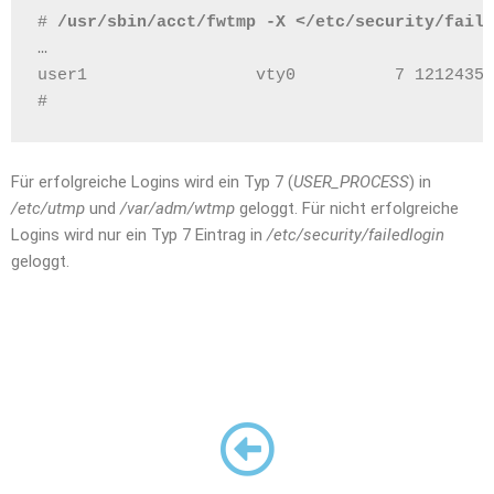
# 
/usr/sbin/acct/fwtmp -X </etc/security/faile
…
user1                 vty0          7 12124358
#
Für erfolgreiche Logins wird ein Typ 7 (
USER_PROCESS
) in
/etc/utmp
und
/var/adm/wtmp
geloggt. Für nicht erfolgreiche
Logins wird nur ein Typ 7 Eintrag in
/etc/security/failedlogin
geloggt.