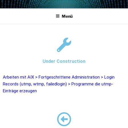
POWERCAMPUS 01
Home of the LPAR-Tool
Menü
Under Construction
Arbeiten mit AIX
>
Fortgeschrittene Administration
>
Login
Records (utmp, wtmp, failedlogin)
>
Programme die utmp-
Einträge erzeugen