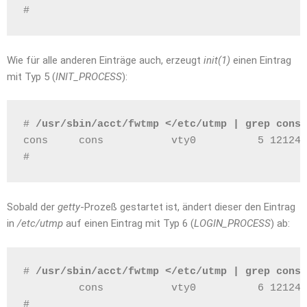
# 
Wie für alle anderen Einträge auch, erzeugt
init(1)
einen Eintrag
mit Typ 5 (
INIT_PROCESS
):
# 
/usr/sbin/acct/fwtmp </etc/utmp | grep cons
cons     cons           vty0          5 121243
# 
Sobald der
getty
-Prozeß gestartet ist, ändert dieser den Eintrag
in
/etc/utmp
auf einen Eintrag mit Typ 6 (
LOGIN_PROCESS
) ab:
# 
/usr/sbin/acct/fwtmp </etc/utmp | grep cons
         cons           vty0          6 121243
# 