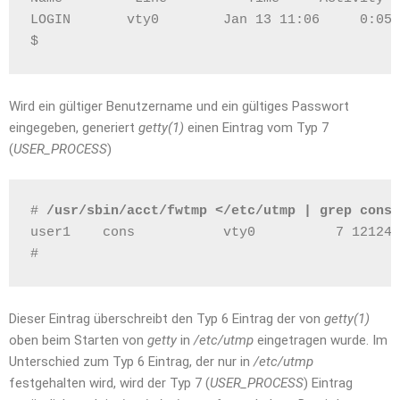
LOGIN       vty0        Jan 13 11:06     0:05 
$ 
Wird ein gültiger Benutzername und ein gültiges Passwort
eingegeben, generiert
getty(1)
einen Eintrag vom Typ 7
(
USER_PROCESS
)
# 
/usr/sbin/acct/fwtmp </etc/utmp | grep cons
user1    cons           vty0          7 121243
# 
Dieser Eintrag überschreibt den Typ 6 Eintrag der von
getty(1)
oben beim Starten von
getty
in
/etc/utmp
eingetragen wurde. Im
Unterschied zum Typ 6 Eintrag, der nur in
/etc/utmp
festgehalten wird, wird der Typ 7 (
USER_PROCESS
) Eintrag