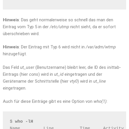
Hinweis
: Das geht normalerweise so schnell das man den
Eintrag vom Typ 5 in der
/etc/utmp
nicht sieht, da er sofort
überschrieben wird.
Hinweis
: Der Eintrag mit Typ 6 wird nicht in
/var/adm/wtmp
hinzugefügt.
Das Feld
ut_user
(Benutzername) bleibt leer, die ID des
inittab
-
Eintrags (hier
cons
) wird in
ut_id
eingetragen und der
Gerätename der Schnittstelle (hier
vty0
) wird in
ut_line
eingetragen.
Auch für diese Einträge gibt es eine Option von
who(1)
:
$ 
who -lH
Name         Line          Time     Activity  