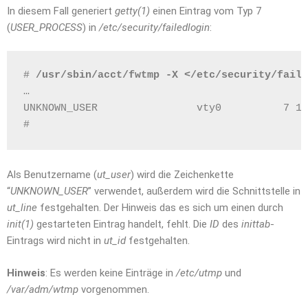
In diesem Fall generiert
getty(1)
einen Eintrag vom Typ 7
(
USER_PROCESS
) in
/etc/security/failedlogin
:
# 
/usr/sbin/acct/fwtmp -X </etc/security/faile
…
UNKNOWN_USER                vty0          7 12
#
Als Benutzername (
ut_user
) wird die Zeichenkette
“
UNKNOWN_USER
” verwendet, außerdem wird die Schnittstelle in
ut_line
festgehalten. Der Hinweis das es sich um einen durch
init(1)
gestarteten Eintrag handelt, fehlt. Die
ID
des
inittab
-
Eintrags wird nicht in
ut_id
festgehalten.
Hinweis
: Es werden keine Einträge in
/etc/utmp
und
/var/adm/wtmp
vorgenommen.