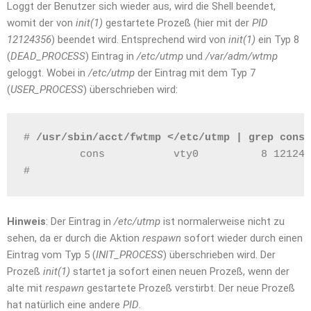
Loggt der Benutzer sich wieder aus, wird die Shell beendet,
womit der von
init(1)
gestartete Prozeß (hier mit der
PID
12124356
) beendet wird. Entsprechend wird von
init(1)
ein Typ 8
(
DEAD_PROCESS
) Eintrag in
/etc/utmp
und
/var/adm/wtmp
geloggt. Wobei in
/etc/utmp
der Eintrag mit dem Typ 7
(
USER_PROCESS
) überschrieben wird:
# 
/usr/sbin/acct/fwtmp </etc/utmp | grep cons
         cons           vty0          8 121243
# 
Hinweis
: Der Eintrag in
/etc/utmp
ist normalerweise nicht zu
sehen, da er durch die Aktion
respawn
sofort wieder durch einen
Eintrag vom Typ 5 (
INIT_PROCESS
) überschrieben wird. Der
Prozeß
init(1)
startet ja sofort einen neuen Prozeß, wenn der
alte mit
respawn
gestartete Prozeß verstirbt. Der neue Prozeß
hat natürlich eine andere
PID
.