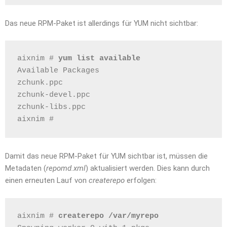
Das neue RPM-Paket ist allerdings für YUM nicht sichtbar:
aixnim # 
yum list available
Available Packages
zchunk.ppc                                    
zchunk-devel.ppc                              
zchunk-libs.ppc                               
aixnim # 
Damit das neue RPM-Paket für YUM sichtbar ist, müssen die
Metadaten (
repomd.xml
) aktualisiert werden. Dies kann durch
einen erneuten Lauf von
createrepo
erfolgen:
aixnim # 
createrepo /var/myrepo