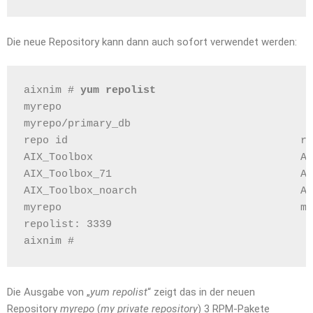
Die neue Repository kann dann auch sofort verwendet werden:
aixnim # 
yum repolist
myrepo                                        
myrepo/primary_db                             
repo id                                     re
AIX_Toolbox                                 AI
AIX_Toolbox_71                              AI
AIX_Toolbox_noarch                          AI
myrepo                                      my
repolist: 3339
aixnim # 
Die Ausgabe von „
yum repolist
“ zeigt das in der neuen
Repository
myrepo
(
my private repository
) 3 RPM-Pakete