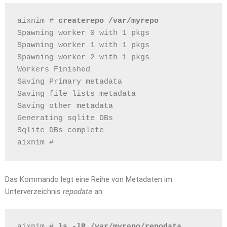
aixnim # 
createrepo /var/myrepo
Spawning worker 0 with 1 pkgs
Spawning worker 1 with 1 pkgs
Spawning worker 2 with 1 pkgs
Workers Finished
Saving Primary metadata
Saving file lists metadata
Saving other metadata
Generating sqlite DBs
Sqlite DBs complete
aixnim # 
Das Kommando legt eine Reihe von Metadaten im
Unterverzeichnis
repodata
an:
aixnim # 
ls -lR /var/myrepo/repodata