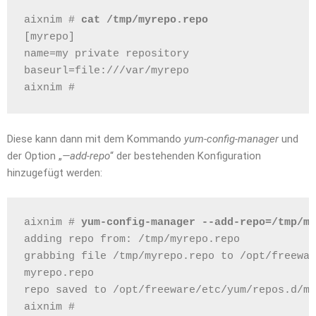
aixnim # 
cat /tmp/myrepo.repo
[myrepo]
name=my private repository
baseurl=file:///var/myrepo
aixnim # 
Diese kann dann mit dem Kommando
yum-config-manager
und
der Option „
—add-repo
“ der bestehenden Konfiguration
hinzugefügt werden:
aixnim # 
yum-config-manager --add-repo=/tmp/my
adding repo from: /tmp/myrepo.repo
grabbing file /tmp/myrepo.repo to /opt/freewar
myrepo.repo                                   
repo saved to /opt/freeware/etc/yum/repos.d/my
aixnim # 