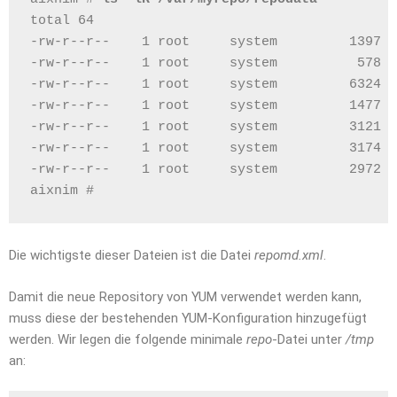
total 64
-rw-r--r--    1 root     system         1397 D
-rw-r--r--    1 root     system          578 D
-rw-r--r--    1 root     system         6324 D
-rw-r--r--    1 root     system         1477 D
-rw-r--r--    1 root     system         3121 D
-rw-r--r--    1 root     system         3174 D
-rw-r--r--    1 root     system         2972 D
aixnim # 
Die wichtigste dieser Dateien ist die Datei
repomd.xml
.
Damit die neue Repository von YUM verwendet werden kann,
muss diese der bestehenden YUM-Konfiguration hinzugefügt
werden. Wir legen die folgende minimale
repo
-Datei unter
/tmp
an: