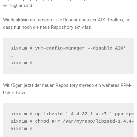
verfügbar sind.
Wir deaktivieren temporär die Repositories der AIX-Toolbox, so
dass nur noch die neue Repository aktiv ist:
aixnim # 
yum-config-manager --disable AIX*
…
aixnim # 
Wir fügen jetzt der neuen Repository
myrepo
ein weiteres RPM-
Paket hinzu:
aixnim # 
cp libzstd-1.4.4-32_1.aix7.1.ppc.rpm 
aixnim # 
chmod a+r /var/myrepo/libzstd-1.4.4-3
aixnim # 