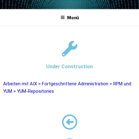
POWERCAMPUS 01
Home of the LPAR-Tool
Menü
Under Construction
Arbeiten mit AIX
>
Fortgeschrittene Administration
>
RPM und
YUM
>
YUM-Repositories