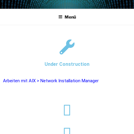
POWERCAMPUS 01
Home of the LPAR-Tool
Menü
Under Construction
Arbeiten mit AIX
>
Network Installation Manager