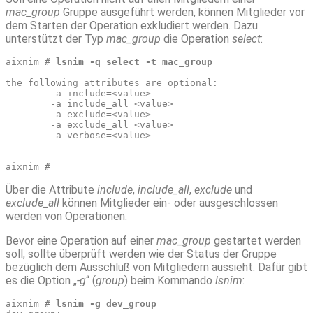
mac_group
Gruppe ausgeführt werden, können Mitglieder vor
dem Starten der Operation exkludiert werden. Dazu
unterstützt der Typ
mac_group
die Operation
select
:
aixnim # 
lsnim -q select -t mac_group
the following attributes are optional:
        -a include=<value>
        -a include_all=<value>
        -a exclude=<value>
        -a exclude_all=<value>
        -a verbose=<value>
aixnim # 
Über die Attribute
include
,
include_all
,
exclude
und
exclude_all
können Mitglieder ein- oder ausgeschlossen
werden von Operationen.
Bevor eine Operation auf einer
mac_group
gestartet werden
soll, sollte überprüft werden wie der Status der Gruppe
bezüglich dem Ausschluß von Mitgliedern aussieht. Dafür gibt
es die Option „
-g
“ (
group
) beim Kommando
lsnim
:
aixnim # 
lsnim -g dev_group