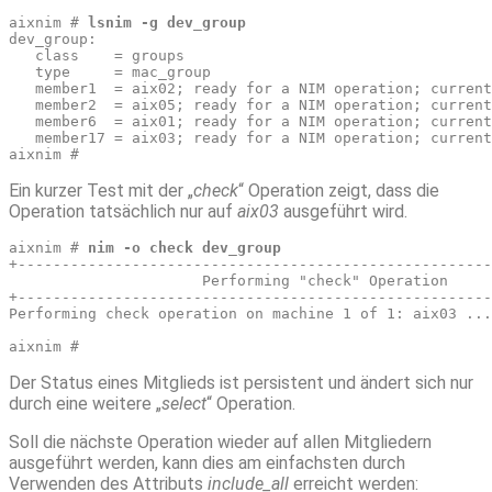
aixnim # 
lsnim -g dev_group
dev_group:
   class    = groups
   type     = mac_group
   member1  = aix02; ready for a NIM operation; curren
   member2  = aix05; ready for a NIM operation; curren
   member6  = aix01; ready for a NIM operation; curren
   member17 = aix03; ready for a NIM operation; current
aixnim # 
Ein kurzer Test mit der „
check
“ Operation zeigt, dass die
Operation tatsächlich nur auf
aix03
ausgeführt wird.
aixnim # 
nim -o check dev_group
+------------------------------------------------------
                      Performing "check" Operation
+------------------------------------------------------
Performing check operation on machine 1 of 1: aix03 ...
aixnim # 
Der Status eines Mitglieds ist persistent und ändert sich nur
durch eine weitere „
select
“ Operation.
Soll die nächste Operation wieder auf allen Mitgliedern
ausgeführt werden, kann dies am einfachsten durch
Verwenden des Attributs
include_all
erreicht werden: