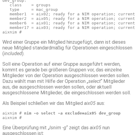
dev_group:
   class    = groups
   type     = mac_group
   member1  = aix02; ready for a NIM operation; current
   member2  = aix05; ready for a NIM operation; current
   member6  = aix01; ready for a NIM operation; current
   member17 = aix03; ready for a NIM operation; current
aixnim # 
Wird einer Gruppe ein Mitglied hinzugefügt, dann ist dieses
neue Mitglied standardmäßig für Operationen eingeschlossen
(
included
).
Soll eine Operation auf einer Gruppe ausgeführt werden,
kommt es gerade bei größeren Gruppen vor, das einzelne
Mitglieder von der Operation ausgeschlossen werden sollen.
Dazu wählt man mit Hilfe der Operation „
select
“ Mitglieder
aus, die ausgeschlossen werden sollen, oder aktuell
ausgeschlossene Mitglieder, die eingeschlossen werden soll.
Als Beispiel schließen wir das Mitglied
aix05
aus:
aixnim # 
nim -o select -a exclude=aix05 dev_group
aixnim #
Eine Überprüfung mit „
lsnim -g
“ zeigt das
aix05
nun
ausgeschlossen ist: