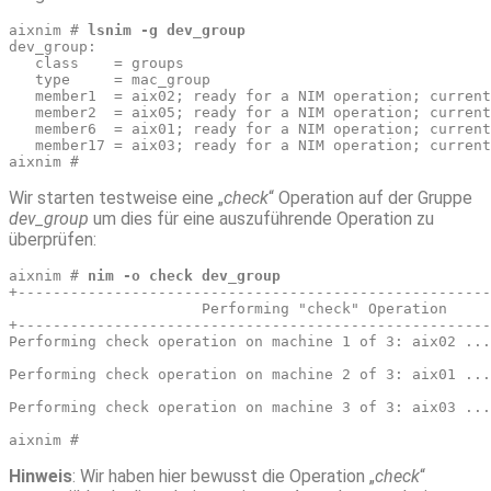
aixnim # 
lsnim -g dev_group
dev_group:
   class    = groups
   type     = mac_group
   member1  = aix02; ready for a NIM operation; current
   member2  = aix05; ready for a NIM operation; curren
   member6  = aix01; ready for a NIM operation; current
   member17 = aix03; ready for a NIM operation; current
aixnim #
Wir starten testweise eine „
check
“ Operation auf der Gruppe
dev_group
um dies für eine auszuführende Operation zu
überprüfen:
aixnim # 
nim -o check dev_group
+------------------------------------------------------
                      Performing "check" Operation
+------------------------------------------------------
Performing check operation on machine 1 of 3: aix02 ...
Performing check operation on machine 2 of 3: aix01 ...
Performing check operation on machine 3 of 3: aix03 ...
aixnim # 
Hinweis
: Wir haben hier bewusst die Operation „
check
“