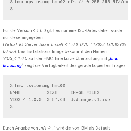
$ 
hmc cpviosimg hmc02 nfs://10.255.255.57//exp
$
Für die Version
4.1.0.0
gibt es nur eine ISO-Datei, daher wurde
nur diese angegeben
(
Virtual_IO_Server_Base_Install_4.1.0.0_DVD_112023_LCD82939
00.iso
). Das Installations Image bekommt den Namen
VIOS_4.1.0.0
auf der HMC. Eine kurze Überprüfung mit „
hmc
lsviosimg
“ zeigt die Verfügbarkeit des gerade kopierten Images:
$ 
hmc lsviosimg hmc02
NAME          SIZE     IMAGE_FILES
VIOS_4.1.0.0  3487.68  dvdimage.v1.iso
$
Durch Angabe von „
nfs://…
“ wird die von IBM als Default