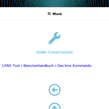
POWERCAMPUS 01
Home of the LPAR-Tool
Menü
Under Construction
LPAR-Tool
>
Benutzerhandbuch
>
Das hmc Kommando