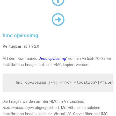
hmc cpviosimg
Verfügbar
: ab 1.9.2.0
Mit dem Kommando „
hmc cpviosimg
“ können Virtual-I/O-Server
Installations Images auf eine HMC kopiert werden:
   hmc cpviosimg [-v] <hmc> <location>|<filena
Die Images werden auf der HMC im Verzeichnis
/extra/viosimages
abgespeichert. Mit Hilfe eines solchen
Installations Images kann ein Virtual-I/O-Server über die HMC