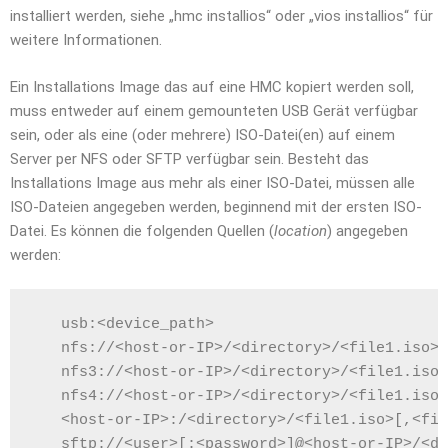
installiert werden, siehe „hmc installios“ oder „vios installios“ für
weitere Informationen.
Ein Installations Image das auf eine HMC kopiert werden soll,
muss entweder auf einem gemounteten USB Gerät verfügbar
sein, oder als eine (oder mehrere) ISO-Datei(en) auf einem
Server per NFS oder SFTP verfügbar sein. Besteht das
Installations Image aus mehr als einer ISO-Datei, müssen alle
ISO-Dateien angegeben werden, beginnend mit der ersten ISO-
Datei. Es können die folgenden Quellen (
location
) angegeben
werden:
   usb:<device_path>
   nfs://<host-or-IP>/<directory>/<file1.iso>[
   nfs3://<host-or-IP>/<directory>/<file1.iso>
   nfs4://<host-or-IP>/<directory>/<file1.iso>
   <host-or-IP>:/<directory>/<file1.iso>[,<fil
   sftp://<user>[:<password>]@<host-or-IP>/<di