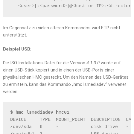
   <user>[:<password>]@<host-or-IP>:<directory
Im Gegensatz zu vielen älteren Kommandos wird FTP nicht
unterstützt.
Beispiel USB
:
Die ISO Installations-Datei für die Version
4.1.0.0
wurde auf
einen USB-Stick kopiert und in einen der USB-Ports einer
physikalischen HMC gesteckt. Um den Namen des USB-Gerätes
zu ermitteln, kann das Kommando „hmc lsmediadev“ verwenet
werden:
$ 
hmc lsmediadev hmc01
DEVICE     TYPE  MOUNT_POINT  DESCRIPTION  LAB
/dev/sda   6     -            disk drive   -