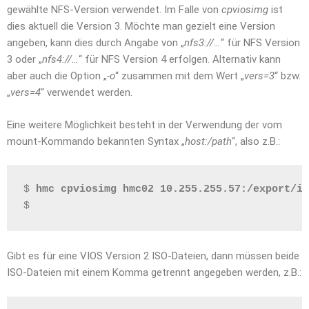
gewählte NFS-Version verwendet. Im Falle von
cpviosimg
ist
dies aktuell die Version 3. Möchte man gezielt eine Version
angeben, kann dies durch Angabe von „
nfs3://…
“ für NFS Version
3 oder „
nfs4://…
“ für NFS Version 4 erfolgen. Alternativ kann
aber auch die Option „
-o
“ zusammen mit dem Wert „
vers=3
“ bzw.
„
vers=4
“ verwendet werden.
Eine weitere Möglichkeit besteht in der Verwendung der vom
mount-Kommando bekannten Syntax „
host:/path
“, also z.B.:
$ 
hmc cpviosimg hmc02 10.255.255.57:/export/is
$
Gibt es für eine VIOS Version 2 ISO-Dateien, dann müssen beide
ISO-Dateien mit einem Komma getrennt angegeben werden, z.B.: