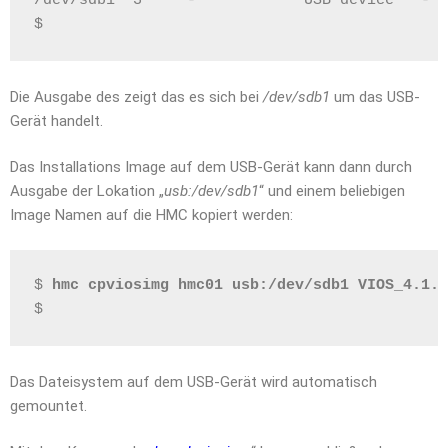
/dev/sdb1  3     -            USB device   -
$
Die Ausgabe des zeigt das es sich bei
/dev/sdb1
um das USB-
Gerät handelt.
Das Installations Image auf dem USB-Gerät kann dann durch
Ausgabe der Lokation „
usb:/dev/sdb1
“ und einem beliebigen
Image Namen auf die HMC kopiert werden:
$ 
hmc cpviosimg hmc01 usb:/dev/sdb1 VIOS_4.1.0
$
Das Dateisystem auf dem USB-Gerät wird automatisch
gemountet.