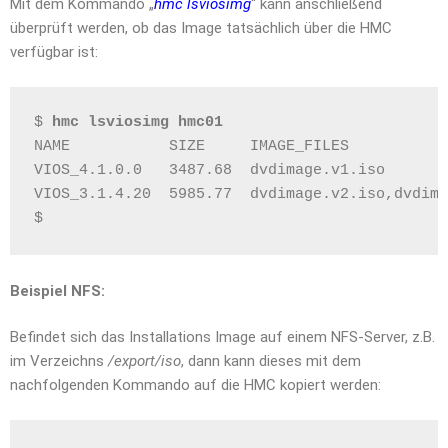
Mit dem Kommando „
hmc lsviosimg
“ kann anschließend
überprüft werden, ob das Image tatsächlich über die HMC
verfügbar ist:
$ 
hmc lsviosimg hmc01
NAME           SIZE     IMAGE_FILES
VIOS_4.1.0.0   3487.68  dvdimage.v1.iso
VIOS_3.1.4.20  5985.77  dvdimage.v2.iso,dvdima
$
Beispiel NFS:
Befindet sich das Installations Image auf einem NFS-Server, z.B.
im Verzeichns
/export/iso
, dann kann dieses mit dem
nachfolgenden Kommando auf die HMC kopiert werden: