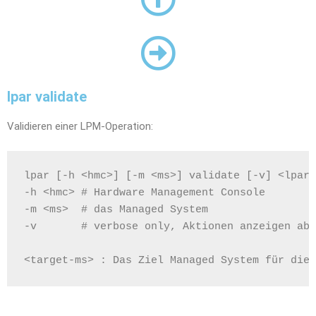
lpar validate
Validieren einer LPM-Operation:
lpar [-h <hmc>] [-m <ms>] validate [-v] <lpar>
-h <hmc> # Hardware Management Console
-m <ms>  # das Managed System
-v       # verbose only, Aktionen anzeigen abe
<target-ms> : Das Ziel Managed System für die 