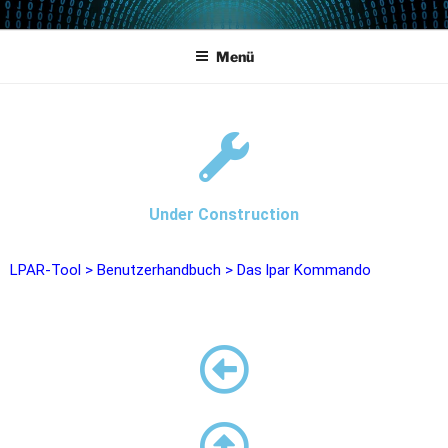
POWERCAMPUS 01
Home of the LPAR-Tool
Menü
Under Construction
LPAR-Tool
>
Benutzerhandbuch
>
Das lpar Kommando