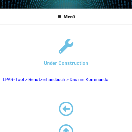
POWERCAMPUS 01
Home of the LPAR-Tool
Menü
Under Construction
LPAR-Tool
>
Benutzerhandbuch
>
Das ms Kommando