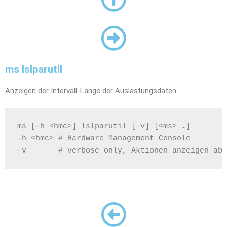
ms lslparutil
Anzeigen der Intervall-Länge der Auslastungsdaten:
ms [-h <hmc>] lslparutil [-v] [<ms> …]
-h <hmc> # Hardware Management Console
-v       # verbose only, Aktionen anzeigen abe