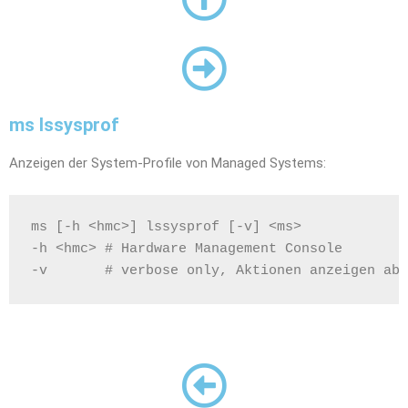
ms lssysprof
Anzeigen der System-Profile von Managed Systems:
ms [-h <hmc>] lssysprof [-v] <ms>
-h <hmc> # Hardware Management Console
-v       # verbose only, Aktionen anzeigen abe