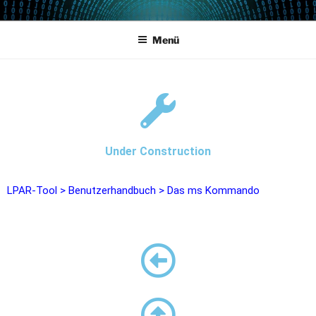
POWERCAMPUS 01
Home of the LPAR-Tool
Menü
Under Construction
LPAR-Tool
>
Benutzerhandbuch
>
Das ms Kommando