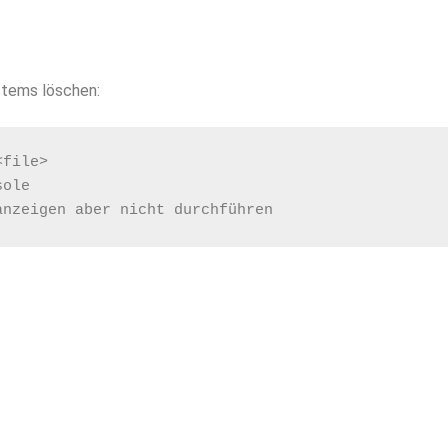
stems löschen:
<file>
sole
anzeigen aber nicht durchführen