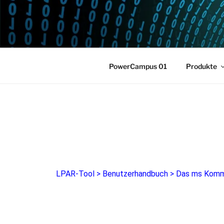
POWERCAM
Home of the LPAR-Tool
PowerCampus 01
Produkte
LPAR-Tool
>
Benutzerhandbuch
>
Das ms Kom