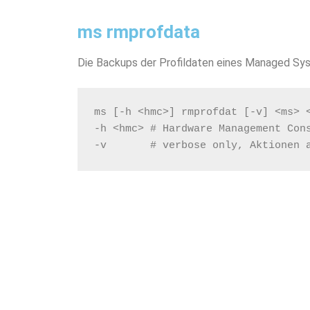
ms rmprofdata
Die Backups der Profildaten eines Managed Sy
ms [-h <hmc>] rmprofdat [-v] <ms> 
-h <hmc> # Hardware Management Con
-v       # verbose only, Aktionen 