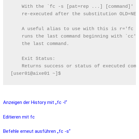
    With the `fc -s [pat=rep ...] [command]' f
    re-executed after the substitution OLD=NEW
    A useful alias to use with this is r='fc -
    runs the last command beginning with `cc' 
    the last command.
    Exit Status:
    Returns success or status of executed comm
[user01@aixe01 ~]$
Anzeigen der History mit „fc -l“
Editieren mit fc
Befehle erneut ausführen „fc -s“