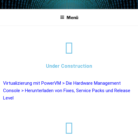
POWERCAMPUS 01
Home of the LPAR-Tool
Menü
Under Construction
Virtualizierung mit PowerVM
>
Die Hardware Management
Console
>
Herunterladen von Fixes, Service Packs und Release
Level