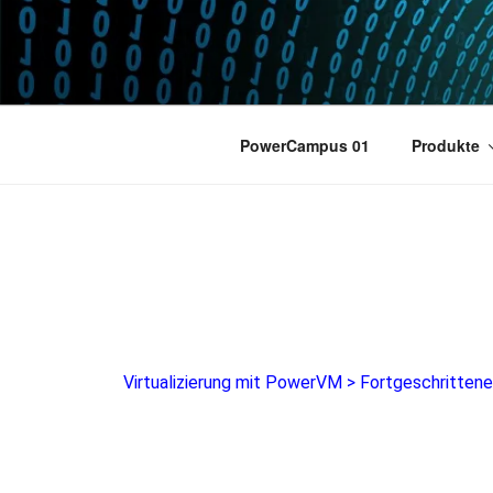
POWERCAM
Home of the LPAR-Tool
PowerCampus 01
Produkte
Virtualizierung mit PowerVM
>
Fortgeschrittene