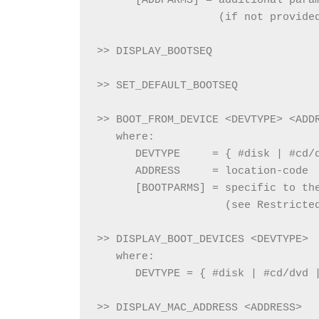
      [ADDPARMS] = additional para
                   (if not provide
>> DISPLAY_BOOTSEQ
>> SET_DEFAULT_BOOTSEQ
>> BOOT_FROM_DEVICE <DEVTYPE> <ADD
   where:
      DEVTYPE     = { #disk | #cd/
      ADDRESS     = location-code
      [BOOTPARMS] = specific to th
                    (see Restricte
>> DISPLAY_BOOT_DEVICES <DEVTYPE>
   where:
      DEVTYPE = { #disk | #cd/dvd 
>> DISPLAY_MAC_ADDRESS <ADDRESS>