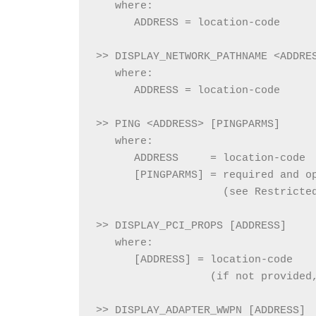
   where:
      ADDRESS = location-code
>> DISPLAY_NETWORK_PATHNAME <ADDRE
   where:
      ADDRESS = location-code
>> PING <ADDRESS> [PINGPARMS]
   where:
      ADDRESS     = location-code
      [PINGPARMS] = required and o
                    (see Restricte
>> DISPLAY_PCI_PROPS [ADDRESS]
   where:
      [ADDRESS] = location-code
                  (if not provided
>> DISPLAY_ADAPTER_WWPN [ADDRESS]