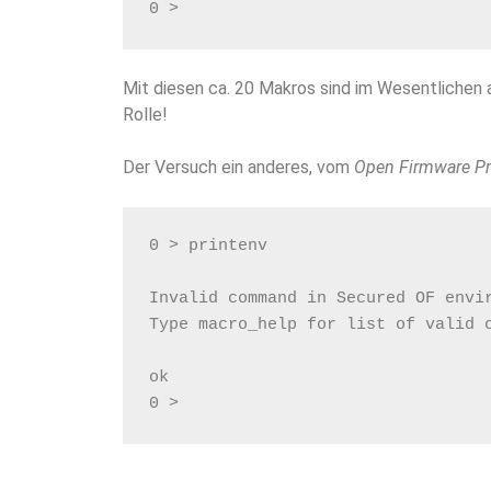
0 >
Mit diesen ca. 20 Makros sind im Wesentlichen a
Rolle!
Der Versuch ein anderes, vom
Open Firmware P
0 > printenv
Invalid command in Secured OF envi
Type macro_help for list of valid 
ok
0 >