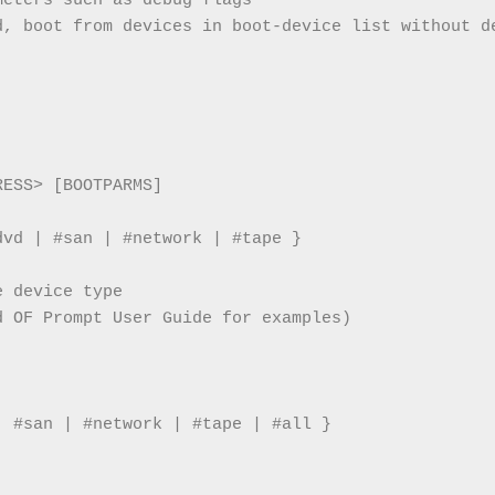
meters such as debug flags
d, boot from devices in boot-device list without d
RESS> [BOOTPARMS]
dvd | #san | #network | #tape }
e device type
d OF Prompt User Guide for examples)
| #san | #network | #tape | #all }