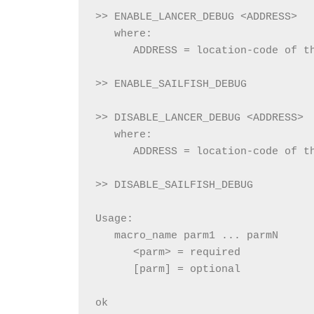
>> ENABLE_LANCER_DEBUG <ADDRESS>
   where:
      ADDRESS = location-code of t
>> ENABLE_SAILFISH_DEBUG
>> DISABLE_LANCER_DEBUG <ADDRESS>
   where:
      ADDRESS = location-code of t
>> DISABLE_SAILFISH_DEBUG
Usage:
   macro_name parm1 ... parmN
      <parm> = required
      [parm] = optional
ok