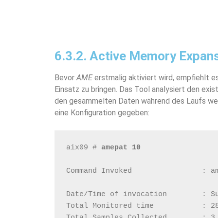
6.3.2. Active Memory Expans
Bevor
AME
erstmalig aktiviert wird, empfiehlt
Einsatz zu bringen. Das Tool analysiert den exi
den gesammelten Daten während des Laufs we
eine Konfiguration gegeben:
aix09 # 
amepat 10
Command Invoked                : a
Date/Time of invocation        : S
Total Monitored time           : 2
Total Samples Collected        : 3