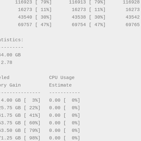
      116923 [ 79%]      116913 [ 79%]      116928
       16273 [ 11%]       16273 [ 11%]       16273
       43540 [ 30%]       43538 [ 30%]       43542
       69757 [ 47%]       69754 [ 47%]       69765
atistics:
---------
44.00 GB
 2.78
eled              CPU Usage  
ory Gain          Estimate     
---------------   -----------     
 4.00 GB [  3%]   0.00 [  0%]
25.75 GB [ 22%]   0.00 [  0%]
41.75 GB [ 41%]   0.00 [  0%]
53.75 GB [ 60%]   0.00 [  0%]
63.50 GB [ 79%]   0.00 [  0%]
71.25 GB [ 98%]   0.00 [  0%]