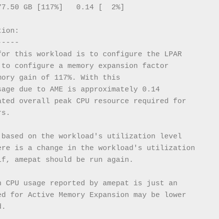
77.50 GB [117%]   0.14 [  2%]
tion:
-----
for this workload is to configure the LPAR
 to configure a memory expansion factor
mory gain of 117%. With this 
sage due to AME is approximately 0.14 
ated overall peak CPU resource required for
rs.
 based on the workload's utilization level
ere is a change in the workload's utilization
lf, amepat should be run again.
n CPU usage reported by amepat is just an 
ed for Active Memory Expansion may be lower 
d.