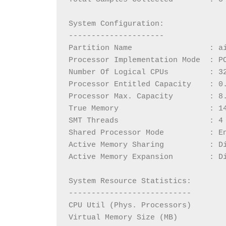
System Configuration:
---------------------
Partition Name                 : a
Processor Implementation Mode  : P
Number Of Logical CPUs         : 3
Processor Entitled Capacity    : 0
Processor Max. Capacity        : 8
True Memory                    : 1
SMT Threads                    : 4
Shared Processor Mode          : E
Active Memory Sharing          : D
Active Memory Expansion        : D
System Resource Statistics:       
---------------------------       
CPU Util (Phys. Processors)       
Virtual Memory Size (MB)          