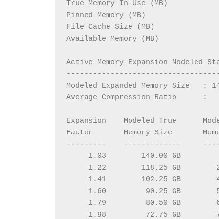
True Memory In-Use (MB)           
Pinned Memory (MB)                
File Cache Size (MB)              
Available Memory (MB)             
Active Memory Expansion Modeled St
----------------------------------
Modeled Expanded Memory Size   : 1
Average Compression Ratio      :  
Expansion    Modeled True      Mod
Factor       Memory Size       Mem
---------    -------------     ---
     1.03        140.00 GB        
     1.22        118.25 GB        
     1.41        102.25 GB        
     1.60         90.25 GB        
     1.79         80.50 GB        
     1.98         72.75 GB        