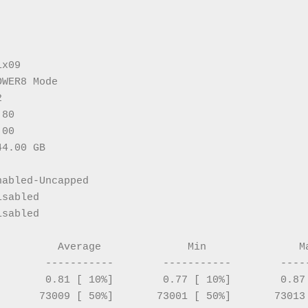
ix09
OWER8 Mode
2
.80
.00
44.00 GB
nabled-Uncapped
isabled
isabled
          Average              Min               M
        -----------        -----------        ----
        0.81 [ 10%]        0.77 [ 10%]        0.87
       73009 [ 50%]       73001 [ 50%]       73013