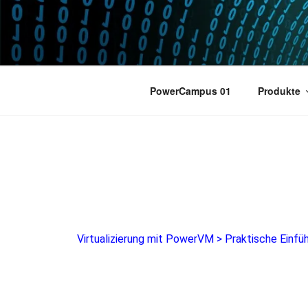
POWERCAM
Home of the LPAR-Tool
PowerCampus 01
Produkte
Virtualizierung mit PowerVM
>
Praktische Einfü