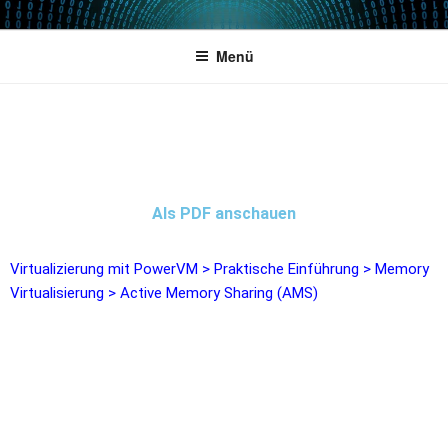
POWERCAMPUS 01
Home of the LPAR-Tool
Menü
Als PDF anschauen
Virtualizierung mit PowerVM
>
Praktische Einführung
>
Memory
Virtualisierung
>
Active Memory Sharing (AMS)