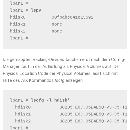
lpar1 # 
lpar1 # 
lspv
hdisk0          00fbabe641e13592              
hdisk1          none                          
hdisk2          none                          
lpar1 #
Die gemappten Backing-Devices tauchen erst nach dem Config-
Manager Lauf in der Auflistung als Physical Volumes auf. Der
Physical Location Code der Physical Volumes lässt sich mit
Hilfe des AIX Kommandos
lscfg
anzeigen:
lpar1 # 
lscfg -l hdisk*
  hdisk0           U8205.E6C.05E4E5Q-V3-C5-T1-
  hdisk1           U8205.E6C.05E4E5Q-V3-C5-T1-
  hdisk2           U8205.E6C.05E4E5Q-V3-C5-T1-
lpar1 #