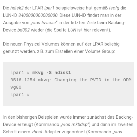
Die
hdisk2
der LPAR
lpar1
beispielsweise hat gemäß
lscfg
die
LUN-ID
8400000000000000
. Diese LUN-ID findet man in der
Ausgabe von „
vios lsvscsi
“ in der letzten Zeile beim Backing-
Device
bd002
wieder (die Spalte
LUN
ist hier relevant).
Die neuen Physical Volumes können auf der LPAR beliebig
genutzt werden, z.B. zum Erstellen einer Volume Group:
lpar1 # 
mkvg -S hdisk1
0516-1254 mkvg: Changing the PVID in the ODM. 
vg00
lpar1 #
In den bisherigen Beispielen wurde immer zunächst das Backing-
Device erzeugt (Kommando „
vios mkbdsp
“) und dann im zweiten
Schritt einem
vhost
-Adapter zugeordnet (Kommando „
vios