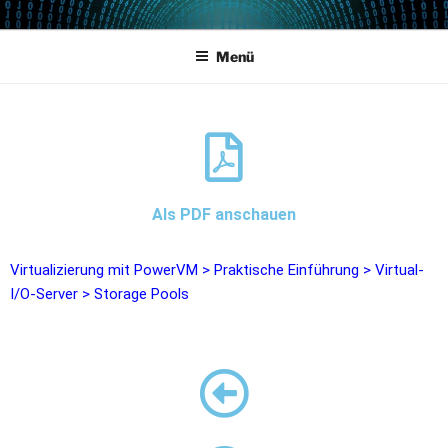
POWERCAMPUS 01
Home of the LPAR-Tool
Menü
Als PDF anschauen
Virtualizierung mit PowerVM
>
Praktische Einführung
>
Virtual-
I/O-Server
>
Storage Pools