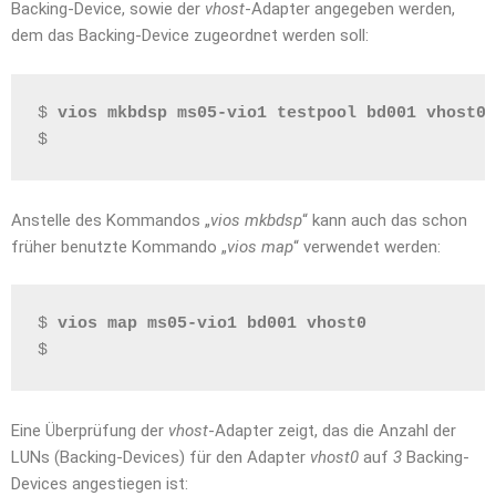
Backing-Device, sowie der
vhost
-Adapter angegeben werden,
dem das Backing-Device zugeordnet werden soll:
$ 
vios mkbdsp ms05-vio1 testpool bd001 vhost0
$
Anstelle des Kommandos „
vios mkbdsp
“ kann auch das schon
früher benutzte Kommando „
vios map
“ verwendet werden:
$ 
vios map ms05-vio1 bd001 vhost0
$
Eine Überprüfung der
vhost
-Adapter zeigt, das die Anzahl der
LUNs (Backing-Devices) für den Adapter
vhost0
auf
3
Backing-
Devices angestiegen ist: