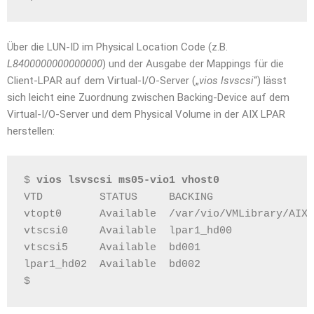
Über die LUN-ID im Physical Location Code (z.B.
L8400000000000000
) und der Ausgabe der Mappings für die
Client-LPAR auf dem Virtual-I/O-Server („
vios lsvscsi
“) lässt
sich leicht eine Zuordnung zwischen Backing-Device auf dem
Virtual-I/O-Server und dem Physical Volume in der AIX LPAR
herstellen:
$ 
vios lsvscsi ms05-vio1 vhost0
VTD         STATUS     BACKING                
vtopt0      Available  /var/vio/VMLibrary/AIX7
vtscsi0     Available  lpar1_hd00             
vtscsi5     Available  bd001                  
lpar1_hd02  Available  bd002                  
$