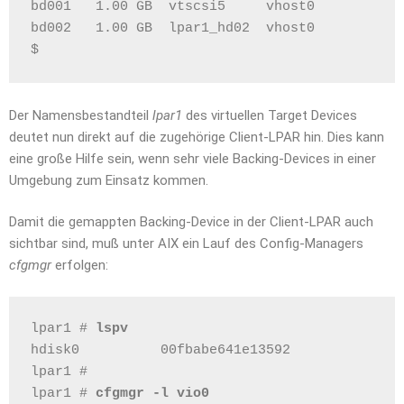
bd001   1.00 GB  vtscsi5     vhost0
bd002   1.00 GB  lpar1_hd02  vhost0
$
Der Namensbestandteil
lpar1
des virtuellen Target Devices
deutet nun direkt auf die zugehörige Client-LPAR hin. Dies kann
eine große Hilfe sein, wenn sehr viele Backing-Devices in einer
Umgebung zum Einsatz kommen.
Damit die gemappten Backing-Device in der Client-LPAR auch
sichtbar sind, muß unter AIX ein Lauf des Config-Managers
cfgmgr
erfolgen:
lpar1 # 
lspv
hdisk0          00fbabe641e13592              
lpar1 #
lpar1 # 
cfgmgr -l vio0