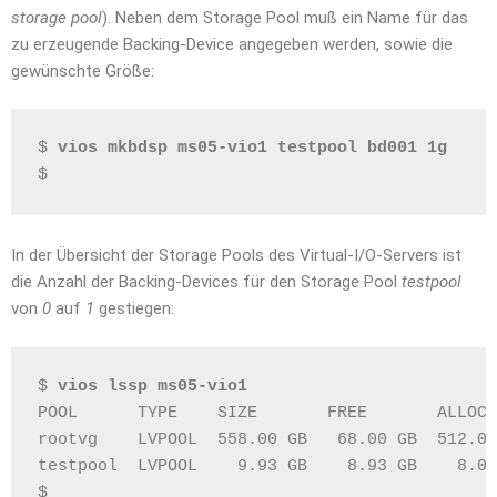
storage pool
). Neben dem Storage Pool muß ein Name für das
zu erzeugende Backing-Device angegeben werden, sowie die
gewünschte Größe:
$ 
vios mkbdsp ms05-vio1 testpool bd001 1g
$
In der Übersicht der Storage Pools des Virtual-I/O-Servers ist
die Anzahl der Backing-Devices für den Storage Pool
testpool
von
0
auf
1
gestiegen:
$ 
vios lssp ms05-vio1
POOL      TYPE    SIZE       FREE       ALLOC 
rootvg    LVPOOL  558.00 GB   68.00 GB  512.00
testpool  LVPOOL    9.93 GB    8.93 GB    8.00
$