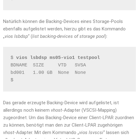
Natürlich können die Backing-Devices eines Storage-Pools
ebenfalls aufgelistet werden, hierzu gibt es das Kommando
„
vios lsbdsp
“ (
list backing-devices of storage pool
):
$ 
vios lsbdsp ms05-vio1 testpool
BDNAME  SIZE     VTD   SVSA
bd001   1.00 GB  None  None
$
Das gerade erzeugte Backing-Device wird aufgelistet, ist
allerdings noch keinem
vhost
-Adapter (VSCSI-Mapping)
zugeordnet. Um das Backing-Device einer Client-LPAR zuordnen
zu können, benötigt man den zur Client-LPAR zugehörigen
vhost
-Adapter. Mit dem Kommando „
vios lsvscsi
“ lassen sich