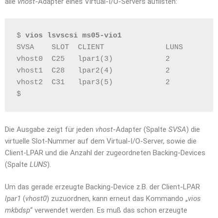
alle
vhost
-Adapter eines Virtual-I/O-Servers auflisten:
$ 
vios lsvscsi ms05-vio1
SVSA    SLOT  CLIENT              LUNS
vhost0  C25   lpar1(3)            2
vhost1  C28   lpar2(4)            2
vhost2  C31   lpar3(5)            2
$
Die Ausgabe zeigt für jeden
vhost
-Adapter (Spalte
SVSA
) die
virtuelle Slot-Nummer auf dem Virtual-I/O-Server, sowie die
Client-LPAR und die Anzahl der zugeordneten Backing-Devices
(Spalte
LUNS
).
Um das gerade erzeugte Backing-Device z.B. der Client-LPAR
lpar1
(
vhost0
) zuzuordnen, kann erneut das Kommando „
vios
mkbdsp
“ verwendet werden. Es muß das schon erzeugte