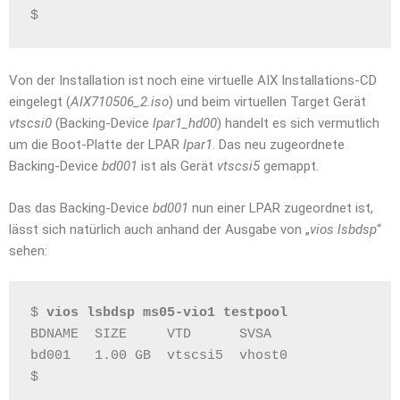
$
Von der Installation ist noch eine virtuelle AIX Installations-CD
eingelegt (
AIX710506_2.iso
) und beim virtuellen Target Gerät
vtscsi0
(Backing-Device
lpar1_hd00
) handelt es sich vermutlich
um die Boot-Platte der LPAR
lpar1
. Das neu zugeordnete
Backing-Device
bd001
ist als Gerät
vtscsi5
gemappt.
Das das Backing-Device
bd001
nun einer LPAR zugeordnet ist,
lässt sich natürlich auch anhand der Ausgabe von „
vios lsbdsp
“
sehen:
$ 
vios lsbdsp ms05-vio1 testpool
BDNAME  SIZE     VTD      SVSA
bd001   1.00 GB  vtscsi5  vhost0
$