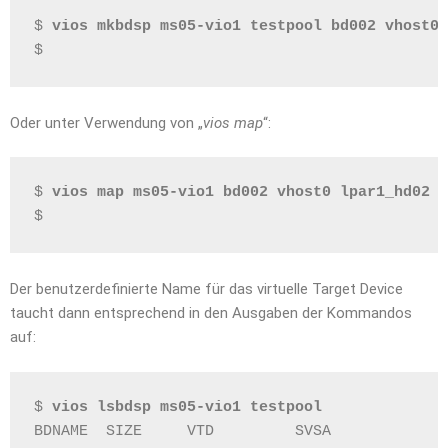
$ 
vios mkbdsp ms05-vio1 testpool bd002 vhost0 
$
Oder unter Verwendung von „
vios map
“:
$ 
vios map ms05-vio1 bd002 vhost0 lpar1_hd02
$
Der benutzerdefinierte Name für das virtuelle Target Device
taucht dann entsprechend in den Ausgaben der Kommandos
auf:
$ 
vios lsbdsp ms05-vio1 testpool
BDNAME  SIZE     VTD         SVSA