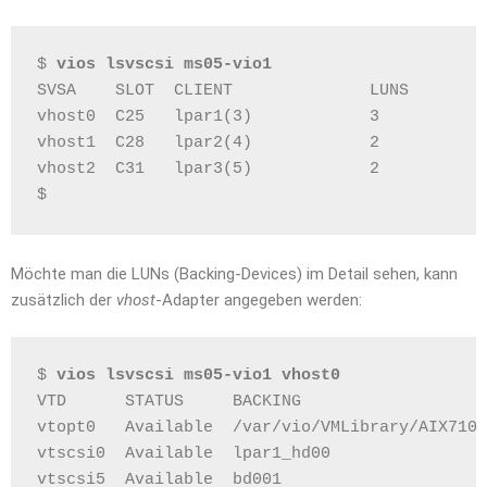
$ 
vios lsvscsi ms05-vio1
SVSA    SLOT  CLIENT              LUNS
vhost0  C25   lpar1(3)            3
vhost1  C28   lpar2(4)            2
vhost2  C31   lpar3(5)            2
$
Möchte man die LUNs (Backing-Devices) im Detail sehen, kann
zusätzlich der
vhost
-Adapter angegeben werden:
$ 
vios lsvscsi ms05-vio1 vhost0
VTD      STATUS     BACKING                   
vtopt0   Available  /var/vio/VMLibrary/AIX7105
vtscsi0  Available  lpar1_hd00                
vtscsi5  Available  bd001                     