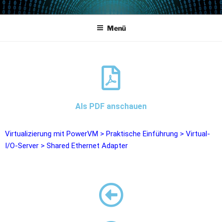
POWERCAMPUS 01
Home of the LPAR-Tool
Menü
Als PDF anschauen
Virtualizierung mit PowerVM
>
Praktische Einführung
>
Virtual-
I/O-Server
>
Shared Ethernet Adapter