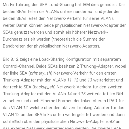
Mit Einführung des SEA Load-Sharing hat IBM dies geändert. Die
beiden SEAs teilen die VLANs untereinander auf und jeder der
beiden SEAs leitet den Netzwerk-Verkehr für seine VLANs
weiter. Damit können beide physikalischen Netzwerk-Adapter der
SEAs genutzt werden und somit ein höherer Netzwerk-
Durchsatz erzielt werden (theoretisch die Summe der
Bandbreiten der physikalischen Netzwerk-Adapter).
Bild 8.12 zeigt eine Load-Sharing Konfiguration mit separatem
Control-Channel. Beide SEAs besitzen 2 Trunking-Adapter, wobei
der linke SEA (
primary_sh
) Netzwerk-Verkehr für den ersten
Trunking-Adapter mit den VLANs
11
,
12
und
13
weiterleitet und
der rechte SEA (
backup_sh
) Netzwerk-Verkehr für den zweiten
Trunking-Adapter mit den VLANs
14
und
15
weiterleitet. Im Bild
zu sehen sind auch Ethernet Frames der linken oberen LPAR für
das VLAN
12
, welche über den aktiven Trunking-Adapter für das
VLAN 12 an den SEA links unten weitergeleitet werden und dann
schließlich über den physikalischen Netzwerk-Adapter
ent3
an
das externe Netzwerk weitergegeben werden. Die zweite LPAR,