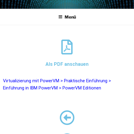
POWERCAMPUS 01
Home of the LPAR-Tool
Menü
Als PDF anschauen
Virtualizierung mit PowerVM
>
Praktische Einführung
>
Einführung in IBM PowerVM
>
PowerVM Editionen