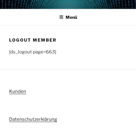
Zum
POWERCAMPUS 01
Home of the LPAR-Tool
Inhalt
Menü
springen
LOGOUT MEMBER
[ds_logout page=663]
Kunden
Datenschutzerklärung