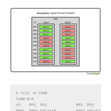
# lslv -m lv00
lv00:N/A
LP    PP1  PV1             PP2  PV2       