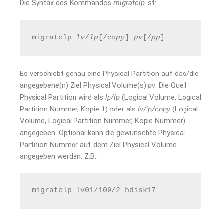
Die Syntax des Kommandos
migratelp
ist:
migratelp 
lv
/
lp
[/
copy
] 
pv
[/
pp
]
Es verschiebt genau eine Physical Partition auf das/die
angegebene(n) Ziel Physical Volume(s)
pv
. Die Quell
Physical Partition wird als
lp/lp
(Logical Volume, Logical
Partition Nummer, Kopie 1) oder als
lv/lp/copy
(Logical
Volume, Logical Partition Nummer, Kopie Nummer)
angegeben. Optional kann die gewünschte Physical
Partition Nummer auf dem Ziel Physical Volume
angegeben werden. Z.B.:
migratelp lv01/109/2 hdisk17