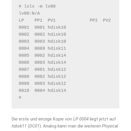
# lslv -m lv00
lv00:N/A
LP    PP1  PV1             PP2  PV2       
0001  0001 hdisk10           
0002  0002 hdisk10           
0003  0003 hdisk10           
0004  0009 hdisk11           
0005  0002 hdisk14           
0006  0003 hdisk14           
0007  0001 hdisk12           
0008  0002 hdisk12           
0009  0003 hdisk12           
0010  0004 hdisk14           
# 
Die erste und einzige Kopie von
LP
0004
liegt jetzt auf
hdisk11
(
DC01
). Analog kann man die weiteren Physical