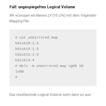
Fall: ungespiegeltes Logical Volume
Wir erzeugen ein kleines
LV
(10
LP
s) mit dem folgenden
Mapping File:
# cat unmirrored.map
hdisk10:1-3
hdisk14:1-3
hdisk12:1-3
hdisk14:4
# mklv -m unmirrored.map vg00 10
lv00
#
Das resultierende Logical Volume sieht dann so aus: