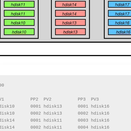
00
V1          PP2  PV2          PP3  PV3
disk10      0001 hdisk13      0001 hdisk16        
disk10      0002 hdisk13      0002 hdisk16        
disk14      0001 hdisk11      0003 hdisk16        
disk14      0002 hdisk11      0004 hdisk16        