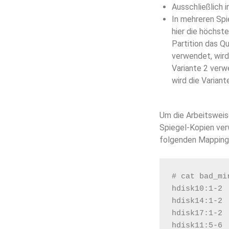
Ausschließlich i
In mehreren Spi
hier die höchste
Partition das Q
verwendet, wird
Variante 2 verw
wird die Varian
Um die Arbeitswei
Spiegel-Kopien verw
folgenden Mapping 
# cat bad_mi
hdisk10:1-2
hdisk14:1-2
hdisk17:1-2
hdisk11:5-6