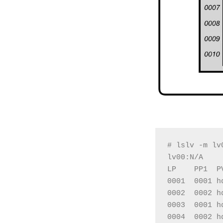
# lslv -m lv
lv00:N/A
LP    PP1  P
0001  0001 h
0002  0002 h
0003  0001 h
0004  0002 h