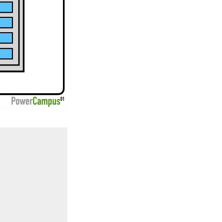
   
   
  
   