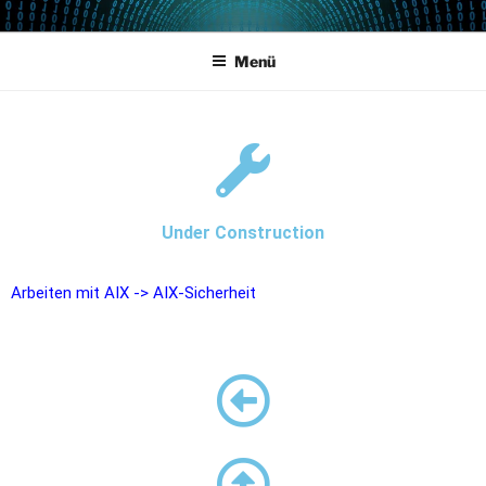
POWERCAMPUS 01
Home of the LPAR-Tool
Menü
Under Construction
Arbeiten mit AIX
->
AIX-Sicherheit