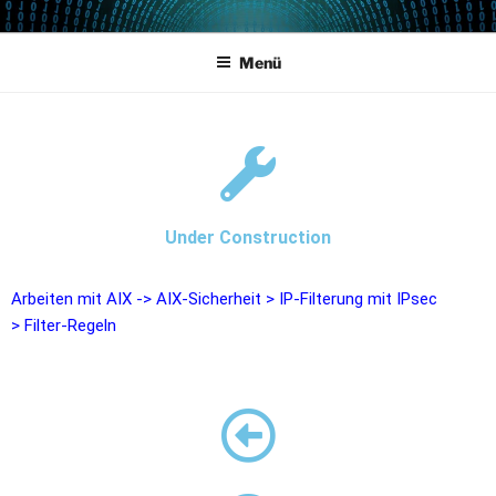
POWERCAMPUS 01
Home of the LPAR-Tool
Menü
Under Construction
Arbeiten mit AIX
->
AIX-Sicherheit
>
IP-Filterung mit IPsec
>
Filter-Regeln