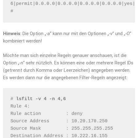
6|permit|0.0.0.0|0.0.0.0|0.0.0.0|0.0.0.0|yes|a
# 
Hinweis
: Die Option „
-a
“ kann nur mit den Optionen „
-v
“ und „
-O
“
kombiniert werden!
Möchte man sich einzelne Regeln genauer anschauen, ist die
Option „
-n
“ sehr nützlich. Es können eine oder mehrere Regel IDs
(getrennt durch Komma oder Leerzeichen) angegeben werden.
Es werden dann nur die angegebenen Filter-Regeln angezeigt:
# 
lsfilt -v 4 -n 4,6
Rule 4:
Rule action         : deny
Source Address      : 10.20.170.250
Source Mask         : 255.255.255.255
Destination Address : 10.222.16.155