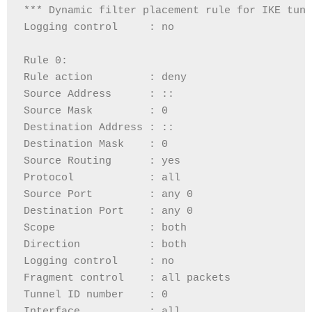
*** Dynamic filter placement rule for IKE tunn
Logging control     : no
Rule 0:
Rule action         : deny
Source Address      : ::
Source Mask         : 0
Destination Address : ::
Destination Mask    : 0
Source Routing      : yes
Protocol            : all
Source Port         : any 0
Destination Port    : any 0
Scope               : both
Direction           : both
Logging control     : no
Fragment control    : all packets
Tunnel ID number    : 0
Interface           : all