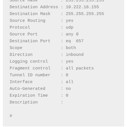
Source Mask         : 255.255.255.255
Destination Address : 10.222.16.155
Destination Mask    : 255.255.255.255
Source Routing      : yes
Protocol            : udp
Source Port         : any 0
Destination Port    : eq  657
Scope               : both
Direction           : inbound
Logging control     : yes
Fragment control    : all packets
Tunnel ID number    : 0
Interface           : all
Auto-Generated      : no
Expiration Time     : 0
Description         :
# 