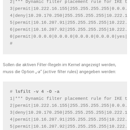
2|*** Dynamic filter placement rule for IKE tu
3|permit|10.222.16.155|255.255.255.255|0.0.0.0
4|deny|10.20.170.250|255.255.255.255|10.222.16
5|permit|10.16.207.91|255.255.255.255|10.222.1
6|permit|10.16.207.92|255.255.255.255|10.222.1
0|permit|0.0.0.0|0.0.0.0|0.0.0.0|0.0.0.0|yes|a
# 
Sollen die aktiven Filter-Regeln im Kernel angezeigt werden,
muss die Option „
-a
“ (
active
filter rules) angegeben werden:
# 
lsfilt -v 4 -O -a
1|*** Dynamic filter placement rule for IKE tu
2|permit|10.222.16.155|255.255.255.255|0.0.0.0
3|deny|10.20.170.250|255.255.255.255|10.222.16
4|permit|10.16.207.91|255.255.255.255|10.222.1
5|permit|10.16.207.92|255.255.255.255|10.222.1