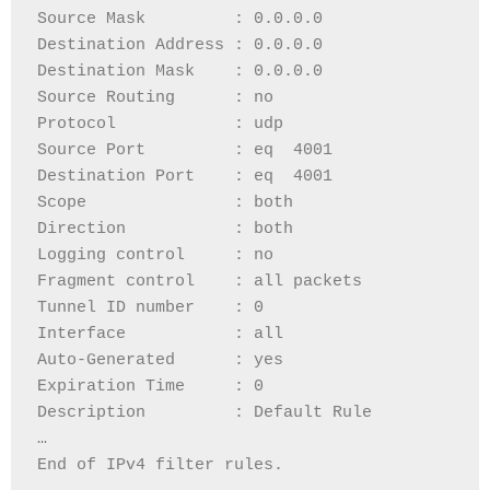
Source Mask         : 0.0.0.0
Destination Address : 0.0.0.0
Destination Mask    : 0.0.0.0
Source Routing      : no
Protocol            : udp
Source Port         : eq  4001
Destination Port    : eq  4001
Scope               : both
Direction           : both
Logging control     : no
Fragment control    : all packets
Tunnel ID number    : 0
Interface           : all
Auto-Generated      : yes
Expiration Time     : 0
Description         : Default Rule
…
End of IPv4 filter rules.