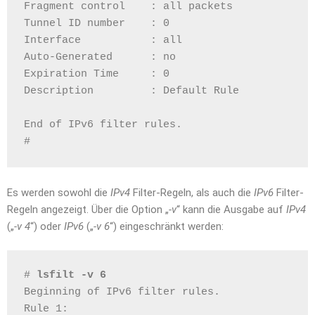
Fragment control    : all packets
Tunnel ID number    : 0
Interface           : all
Auto-Generated      : no
Expiration Time     : 0
Description         : Default Rule
End of IPv6 filter rules.
# 
Es werden sowohl die
IPv4
Filter-Regeln, als auch die
IPv6
Filter-
Regeln angezeigt. Über die Option „
-v
“ kann die Ausgabe auf
IPv4
(„
-v 4
“) oder
IPv6
(„
-v 6
“) eingeschränkt werden:
# 
lsfilt -v 6
Beginning of IPv6 filter rules.
Rule 1: