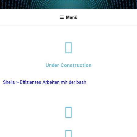
POWERCAMPUS 01
Home of the LPAR-Tool
Menü
Under Construction
Shells
>
Effizientes Arbeiten mit der bash