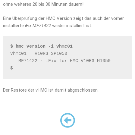
ohne weiteres 20 bis 30 Minuten dauern!
Eine Überprüfung der HMC Version zeigt das auch der vorher
installierte iFix
MF71422
wieder installiert ist:
$ 
hmc version -i vhmc01
vhmc01   V10R3 SP1050
   MF71422 - iFix for HMC V10R3 M1050
$
Der Restore der vHMC ist damit abgeschlossen.