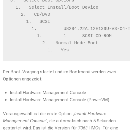
5.   Select Boot Options
  1.   Select Install/Boot Device
    2.   CD/DVD
      1.   SCSI
        1.          U8284.22A.12E139U-V3-C4-T1
          1.        1      SCSI CD-ROM
            2.   Normal Mode Boot 
              1.   Yes
Der Boot-Vorgang startet und im Bootmenü werden zwei
Optionen angezeigt:
Install Hardware Management Console
Install Hardware Management Console (PowerVM)
Vorausgewählt ist die erste Option „
Install Hardware
Management Console
“, die automatisch nach 5 Sekunden
gestartet wird. Das ist die Version für
7063
HMCs. Für eine