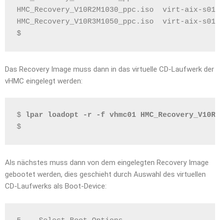
HMC_Recovery_V10R2M1030_ppc.iso  virt-aix-s01-
HMC_Recovery_V10R3M1050_ppc.iso  virt-aix-s01-
$
Das Recovery Image muss dann in das virtuelle CD-Laufwerk der
vHMC eingelegt werden:
$ 
lpar loadopt -r -f vhmc01 HMC_Recovery_V10R3
$
Als nächstes muss dann von dem eingelegten Recovery Image
gebootet werden, dies geschieht durch Auswahl des virtuellen
CD-Laufwerks als Boot-Device: