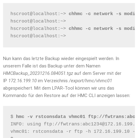
hscroot@localhost:~> 
chhmc -c network -s modif
hscroot@localhost:~>
hscroot@localhost:~> 
chhmc -c network -s modif
hscroot@localhost:~>
Nun kann das letzte Backup wieder eingespielt werden. In
unserem Falle ist das Backup unter dem Namen
HMCBackup_20231216.084051.tgz
auf dem Server mit der
IP
172.16.199.10
im Verzeichnis
/export/hmc/vhmc01
abgespeichert. Mit dem LPAR-Tool können wir uns das
Kommando für den Restore auf der HMC CLI anzeigen lassen:
$ 
hmc -v rstconsdata vhmc01 ftp://fwtrans:abc1
INFO: using ftp://fwtrans:abc1234@172.16.199.1
vhmc01: rstconsdata -r ftp -h 172.16.199.10 -u