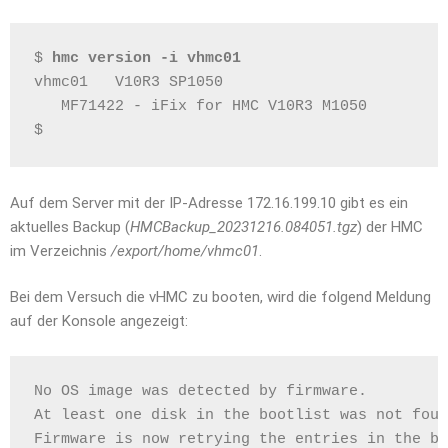
$ 
hmc version -i vhmc01
vhmc01   V10R3 SP1050
   MF71422 - iFix for HMC V10R3 M1050
$
Auf dem Server mit der IP-Adresse 172.16.199.10 gibt es ein
aktuelles Backup (
HMCBackup_20231216.084051.tgz
) der HMC
im Verzeichnis
/export/home/vhmc01
.
Bei dem Versuch die vHMC zu booten, wird die folgend Meldung
auf der Konsole angezeigt:
No OS image was detected by firmware.
At least one disk in the bootlist was not foun
Firmware is now retrying the entries in the bo