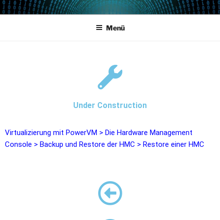
POWERCAMPUS 01
Home of the LPAR-Tool
Menü
Under Construction
Virtualizierung mit PowerVM
>
Die Hardware Management
Console
>
Backup und Restore der HMC
>
Restore einer HMC