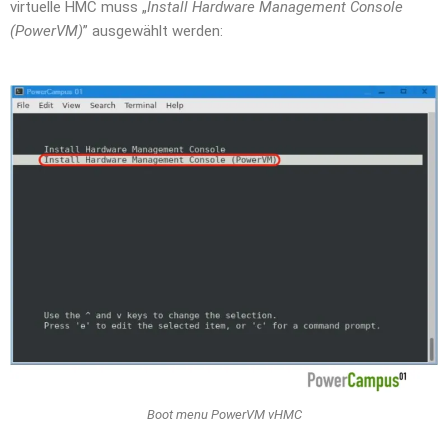
virtuelle HMC muss „
Install Hardware Management Console
(PowerVM)
” ausgewählt werden:
Boot menu PowerVM vHMC