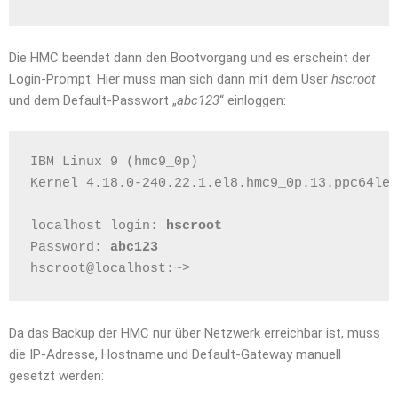
Die HMC beendet dann den Bootvorgang und es erscheint der
Login-Prompt. Hier muss man sich dann mit dem User
hscroot
und dem Default-Passwort „
abc123
“ einloggen:
IBM Linux 9 (hmc9_0p)
Kernel 4.18.0-240.22.1.el8.hmc9_0p.13.ppc64le 
localhost login: 
hscroot
Password: 
abc123
hscroot@localhost:~> 
Da das Backup der HMC nur über Netzwerk erreichbar ist, muss
die IP-Adresse, Hostname und Default-Gateway manuell
gesetzt werden: