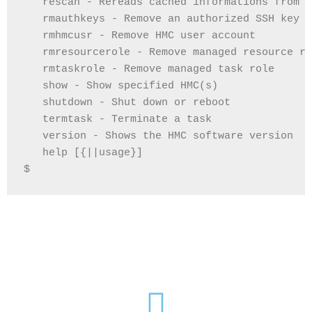
   rescan - Rereads cached informations from H
   rmauthkeys - Remove an authorized SSH key
   rmhmcusr - Remove HMC user account
   rmresourcerole - Remove managed resource ro
   rmtaskrole - Remove managed task role
   show - Show specified HMC(s)
   shutdown - Shut down or reboot
   termtask - Terminate a task
   version - Shows the HMC software version
   help [{||usage}]
$