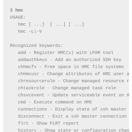
$ 
hmc
USAGE:
   hmc [ ...]  [ ...] [ ...]
   hmc -L|-V
Recognized keywords:
   add - Register HMC(s) with LPAR tool
   addauthkeys - Add an authorized SSH key
   chhmcfs - Free space in HMC file systems
   chhmcusr - Change attributes of HMC user ac
   chresourcerole - Change managed resource ro
   chtaskrole - Change managed task role
   chsvcevent - Update serviceable event on HM
   cmd - Execute command on HMC
   connections - Display state of ssh master c
   disconnect - Exit a ssh master connection
   flrt - Show FLRT report
   history - Show state or configuration chang