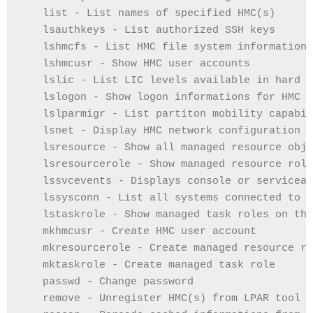
   list - List names of specified HMC(s)
   lsauthkeys - List authorized SSH keys
   lshmcfs - List HMC file system information
   lshmcusr - Show HMC user accounts
   lslic - List LIC levels available in hard d
   lslogon - Show logon informations for HMC
   lslparmigr - List partiton mobility capabil
   lsnet - Display HMC network configuration
   lsresource - Show all managed resource obje
   lsresourcerole - Show managed resource role
   lssvcevents - Displays console or serviceab
   lssysconn - List all systems connected to t
   lstaskrole - Show managed task roles on the
   mkhmcusr - Create HMC user account
   mkresourcerole - Create managed resource ro
   mktaskrole - Create managed task role
   passwd - Change password
   remove - Unregister HMC(s) from LPAR tool