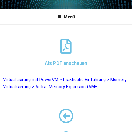
POWERCAMPUS 01
Home of the LPAR-Tool
Menü
Als PDF anschauen
Virtualizierung mit PowerVM
>
Praktische Einführung
>
Memory
Virtualisierung
>
Active Memory Expansion (AME)