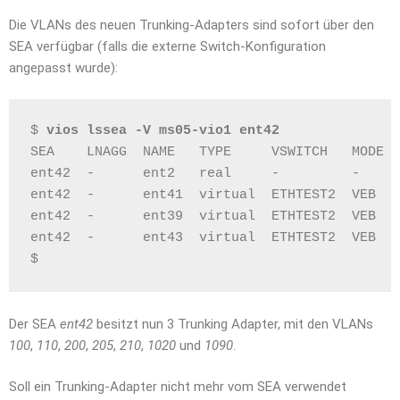
Die VLANs des neuen Trunking-Adapters sind sofort über den
SEA verfügbar (falls die externe Switch-Konfiguration
angepasst wurde):
$ 
vios lssea -V ms05-vio1 ent42
SEA    LNAGG  NAME   TYPE     VSWITCH   MODE  
ent42  -      ent2   real     -         -     
ent42  -      ent41  virtual  ETHTEST2  VEB   
ent42  -      ent39  virtual  ETHTEST2  VEB   
ent42  -      ent43  virtual  ETHTEST2  VEB   
$
Der SEA
ent42
besitzt nun 3 Trunking Adapter, mit den VLANs
100
,
110
,
200
,
205
,
210
,
1020
und
1090
.
Soll ein Trunking-Adapter nicht mehr vom SEA verwendet