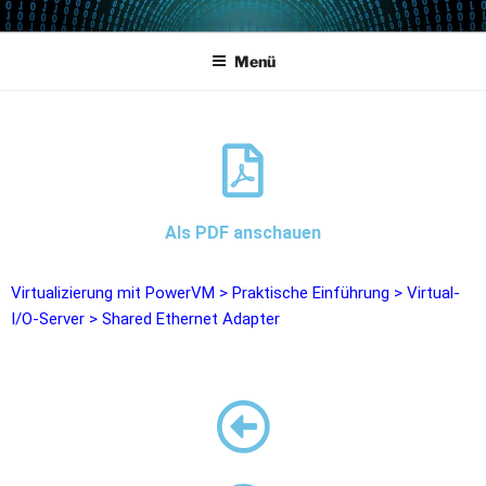
POWERCAMPUS 01
Home of the LPAR-Tool
Menü
Als PDF anschauen
Virtualizierung mit PowerVM
>
Praktische Einführung
>
Virtual-
I/O-Server
>
Shared Ethernet Adapter