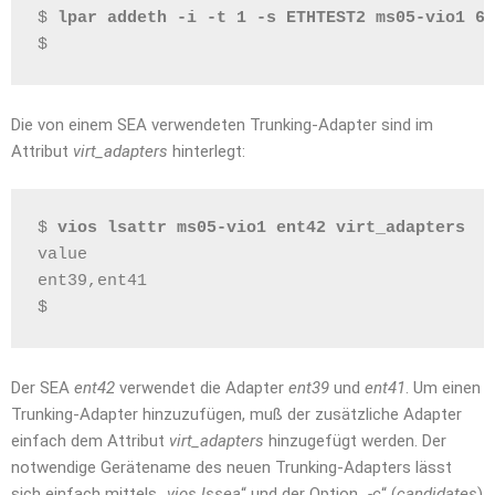
$ 
lpar addeth -i -t 1 -s ETHTEST2 ms05-vio1 63
$
Die von einem SEA verwendeten Trunking-Adapter sind im
Attribut
virt_adapters
hinterlegt:
$ 
vios lsattr ms05-vio1 ent42 virt_adapters
value
ent39,ent41
$
Der SEA
ent42
verwendet die Adapter
ent39
und
ent41
. Um einen
Trunking-Adapter hinzuzufügen, muß der zusätzliche Adapter
einfach dem Attribut
virt_adapters
hinzugefügt werden. Der
notwendige Gerätename des neuen Trunking-Adapters lässt
sich einfach mittels „
vios lssea
“ und der Option „
-c
“ (
candidates
)