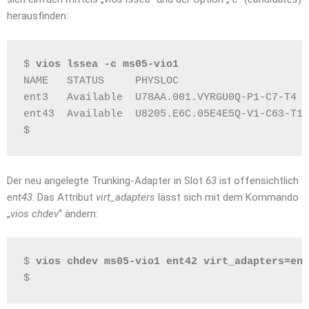
herausfinden:
$ 
vios lssea -c ms05-vio1
NAME   STATUS     PHYSLOC                     
ent3   Available  U78AA.001.VYRGU0Q-P1-C7-T4  
ent43  Available  U8205.E6C.05E4E5Q-V1-C63-T1 
$
Der neu angelegte Trunking-Adapter in Slot
63
ist offensichtlich
ent43
. Das Attribut
virt_adapters
lässt sich mit dem Kommando
„
vios chdev
“ ändern:
$ 
vios chdev ms05-vio1 ent42 virt_adapters=ent
$