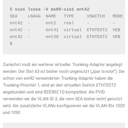
$ 
vios lssea -V ms05-vio1 ent42
SEA    LNAGG  NAME   TYPE     VSWITCH   MODE  
ent42  -      ent2   real     -         -     
ent42  -      ent41  virtual  ETHTEST2  VEB   
ent42  -      ent39  virtual  ETHTEST2  VEB   
$
Zunächst muß ein weiterer virtueller Trunking-Adapter angelegt
werden. Der Slot
63
ist bisher noch ungenutzt („
lpar lsvslot
“). Die
schon von
ent42
verwendeten Trunking-Adapter haben die
Trunking-Priorität
1
, sind an den virtuellen Switch
ETHTEST2
angebunden und sind IEEE802.1Q kompatibel. Als PVID
verwenden wir die VLAN-ID
3
, die vom SEA bisher nicht genutzt
wird. Als zusätzliche VLANs konfigurieren wir die VLAN-IDs
1020
und
1090
: