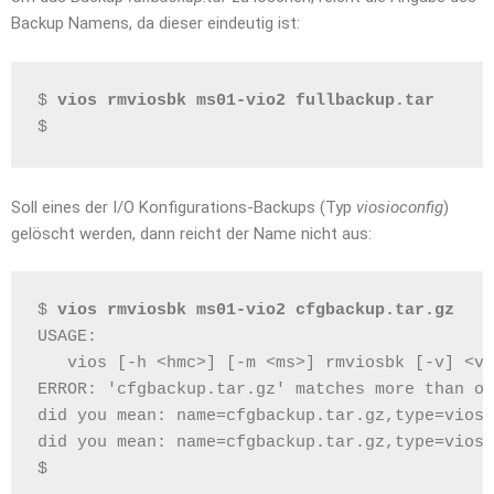
Backup Namens, da dieser eindeutig ist:
$ 
vios rmviosbk ms01-vio2 fullbackup.tar
$
Soll eines der I/O Konfigurations-Backups (Typ
viosioconfig
)
gelöscht werden, dann reicht der Name nicht aus:
$ 
vios rmviosbk ms01-vio2 cfgbackup.tar.gz
USAGE:
   vios [-h <hmc>] [-m <ms>] rmviosbk [-v] <vi
ERROR: 'cfgbackup.tar.gz' matches more than on
did you mean: name=cfgbackup.tar.gz,type=viosi
did you mean: name=cfgbackup.tar.gz,type=viosi
$