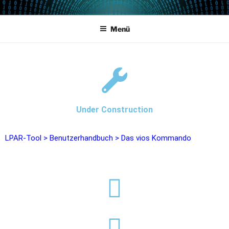
POWERCAMPUS 01
Home of the LPAR-Tool
Menü
Under Construction
LPAR-Tool
>
Benutzerhandbuch
>
Das vios Kommando