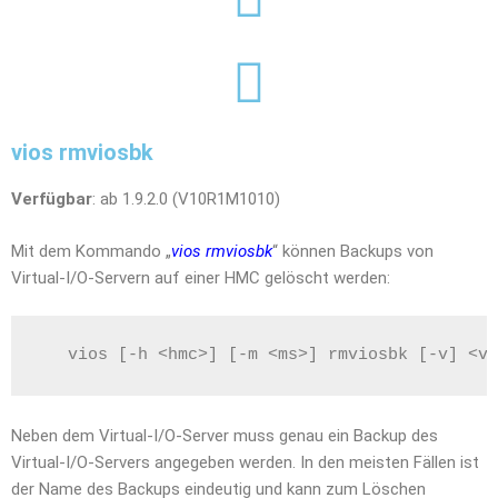
vios rmviosbk
Verfügbar
: ab 1.9.2.0 (V10R1M1010)
Mit dem Kommando „
vios rmviosbk
“ können Backups von
Virtual-I/O-Servern auf einer HMC gelöscht werden:
   vios [-h <hmc>] [-m <ms>] rmviosbk [-v] <vi
Neben dem Virtual-I/O-Server muss genau ein Backup des
Virtual-I/O-Servers angegeben werden. In den meisten Fällen ist
der Name des Backups eindeutig und kann zum Löschen