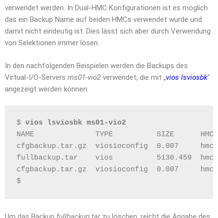
verwendet werden. In Dual-HMC Konfigurationen ist es möglich
das ein Backup Name auf beiden HMCs verwendet wurde und
damit nicht eindeutig ist. Dies lässt sich aber durch Verwendung
von Selektionen immer lösen.
In den nachfolgenden Beispielen werden die Backups des
Virtual-I/O-Servers
ms01-vio2
verwendet, die mit „
vios lsviosbk
“
angezeigt werden können:
$ 
vios lsviosbk ms01-vio2
NAME              TYPE          SIZE      HMC 
cfgbackup.tar.gz  viosioconfig  0.007     hmc0
fullbackup.tar    vios          5130.459  hmc0
cfgbackup.tar.gz  viosioconfig  0.007     hmc0
$
Um das Backup
fullbackup.tar
zu löschen, reicht die Angabe des