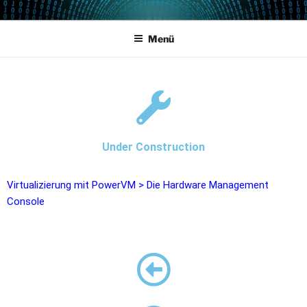
POWERCAMPUS 01
Home of the LPAR-Tool
Menü
Under Construction
Virtualizierung mit PowerVM
>
Die Hardware Management
Console