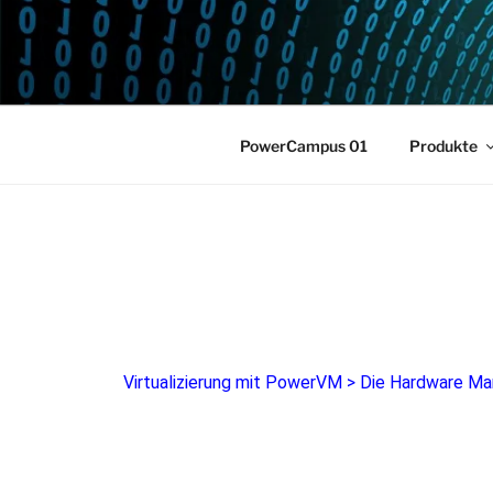
POWERCAM
Home of the LPAR-Tool
PowerCampus 01
Produkte
Virtualizierung mit PowerVM
>
Die Hardware M