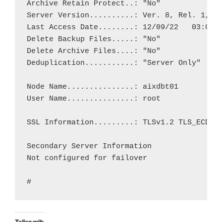
Archive Retain Protect..: "No"

Server Version..........: Ver. 8, Rel. 1, Le
Last Access Date........: 12/09/22   03:02:5
Delete Backup Files.....: "No"

Delete Archive Files....: "No"

Deduplication...........: "Server Only"

Node Name...............: aixdbt01

User Name...............: root

SSL Information.........: TLSv1.2 TLS_ECDHE_
Secondary Server Information

Not configured for failover

#
Teilen mit: