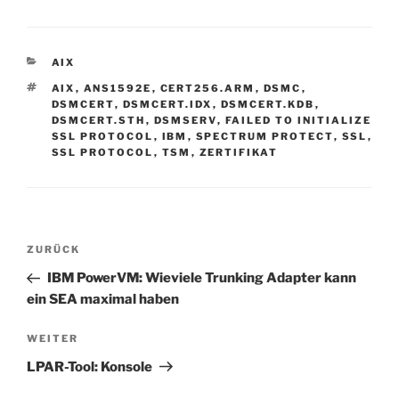
KATEGORIEN
AIX
SCHLAGWÖRTER
AIX
,
ANS1592E
,
CERT256.ARM
,
DSMC
,
DSMCERT
,
DSMCERT.IDX
,
DSMCERT.KDB
,
DSMCERT.STH
,
DSMSERV
,
FAILED TO INITIALIZE
SSL PROTOCOL
,
IBM
,
SPECTRUM PROTECT
,
SSL
,
SSL PROTOCOL
,
TSM
,
ZERTIFIKAT
Beitragsnavigation
Vorheriger
ZURÜCK
Beitrag
IBM PowerVM: Wieviele Trunking Adapter kann
ein SEA maximal haben
Nächster
WEITER
Beitrag
LPAR-Tool: Konsole