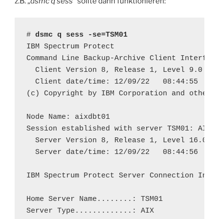
z.B. „
dsmc q sess
“ sollte dann funktionieren:
# 
dsmc q sess -se=TSM01
IBM Spectrum Protect

Command Line Backup-Archive Client Interface
  Client Version 8, Release 1, Level 9.0

  Client date/time: 12/09/22   08:44:55

(c) Copyright by IBM Corporation and other(s
Node Name: aixdbt01

Session established with server TSM01: AIX

  Server Version 8, Release 1, Level 16.000

  Server date/time: 12/09/22   08:44:56  Las
IBM Spectrum Protect Server Connection Infor
Home Server Name........: TSM01

Server Type.............: AIX
