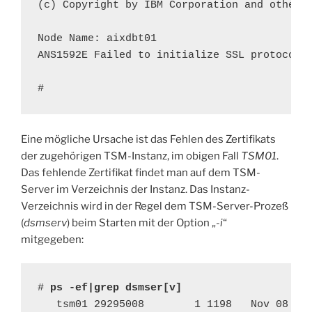
(c) Copyright by IBM Corporation and other(s
Node Name: aixdbt01

ANS1592E Failed to initialize SSL protocol.

#
Eine mögliche Ursache ist das Fehlen des Zertifikats
der zugehörigen TSM-Instanz, im obigen Fall
TSM01
.
Das fehlende Zertifikat findet man auf dem TSM-
Server im Verzeichnis der Instanz. Das Instanz-
Verzeichnis wird in der Regel dem TSM-Server-Prozeß
(
dsmserv
) beim Starten mit der Option „
-i
“
mitgegeben:
# 
ps -ef|grep dsmser[v]
   tsm01 29295008        1 1198   Nov 08    