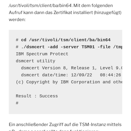
/usr/tivoli/tsm/client/ba/bin64
. Mit dem folgenden
Aufruf kann dann das Zertifikat installiert (hinzugefügt)
werden:
# 
cd /usr/tivoli/tsm/client/ba/bin64
# 
./dsmcert -add -server TSM01 -file /tmp/c
IBM Spectrum Protect

dsmcert utility

  dsmcert Version 8, Release 1, Level 9.0

  dsmcert date/time: 12/09/22   08:44:26

(c) Copyright by IBM Corporation and other(s
Result : Success

#
Ein anschließender Zugriff auf die TSM-Instanz mittels