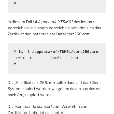
#
In diesem Fall ist
/appdata/cf/TSM01
das Instanz-
Verzeichnis. In diesem Verzeichnis befindet sich das
Zertifikat der Instanz in der Datei
cert256.arm
:
# 
ls -l /appdata/cf/TSM01/cert256.arm
-rw-r--r--    1 tsm01    tsm            1164
#
Das Zertifikat
cert256.arm
sollte dann auf das Client-
System kopiert werden, wir gehen davon aus das es
nach
/tmp
kopiert wurde.
Das Kommando
dsmcert
zum Verwalten von
Zertifikaten befindet sich unter