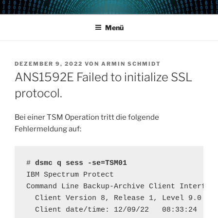
Zum
POWERCAMPUS 01
Home of the LPAR-Tool
Inhalt
Menü
springen
VERÖFFENTLICHT
DEZEMBER 9, 2022
VON
ARMIN SCHMIDT
AM
ANS1592E Failed to initialize SSL
protocol.
Bei einer TSM Operation tritt die folgende
Fehlermeldung auf:
# 
dsmc q sess -se=TSM01
IBM Spectrum Protect

Command Line Backup-Archive Client Interface
  Client Version 8, Release 1, Level 9.0

  Client date/time: 12/09/22   08:33:24
