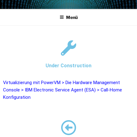
POWERCAMPUS 01
Home of the LPAR-Tool
Menü
Under Construction
Virtualizierung mit PowerVM
>
Die Hardware Management
Console
>
IBM Electronic Service Agent (ESA)
>
Call-Home
Konfiguration