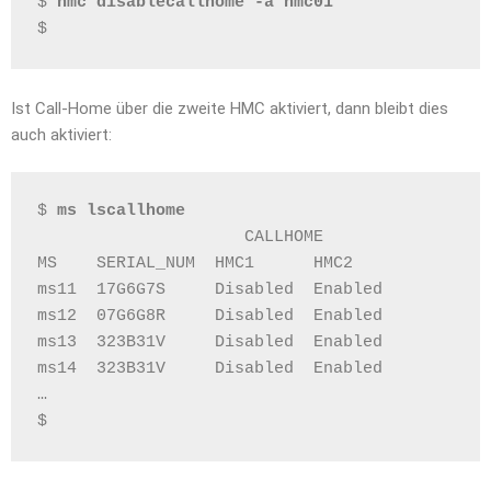
$ 
hmc disablecallhome -a hmc01
$
Ist Call-Home über die zweite HMC aktiviert, dann bleibt dies
auch aktiviert:
$ 
ms lscallhome
                     CALLHOME
MS    SERIAL_NUM  HMC1      HMC2
ms11  17G6G7S     Disabled  Enabled
ms12  07G6G8R     Disabled  Enabled
ms13  323B31V     Disabled  Enabled
ms14  323B31V     Disabled  Enabled
…
$