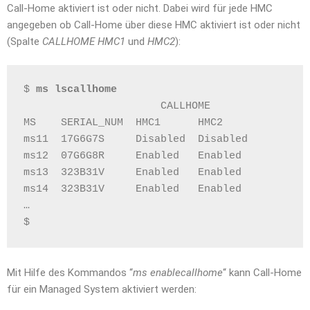
Call-Home aktiviert ist oder nicht. Dabei wird für jede HMC
angegeben ob Call-Home über diese HMC aktiviert ist oder nicht
(Spalte
CALLHOME HMC1
und
HMC2
):
$ 
ms lscallhome
                      CALLHOME
MS    SERIAL_NUM  HMC1      HMC2
ms11  17G6G7S     Disabled  Disabled
ms12  07G6G8R     Enabled   Enabled
ms13  323B31V     Enabled   Enabled
ms14  323B31V     Enabled   Enabled
…
$
Mit Hilfe des Kommandos “
ms enablecallhome
“ kann Call-Home
für ein Managed System aktiviert werden: