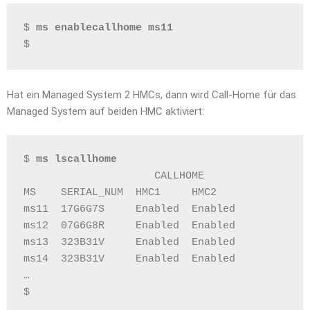
$ 
ms enablecallhome ms11
$
Hat ein Managed System 2 HMCs, dann wird Call-Home für das
Managed System auf beiden HMC aktiviert:
$ 
ms lscallhome
                     CALLHOME
MS    SERIAL_NUM  HMC1     HMC2
ms11  17G6G7S     Enabled  Enabled
ms12  07G6G8R     Enabled  Enabled
ms13  323B31V     Enabled  Enabled
ms14  323B31V     Enabled  Enabled
…
$