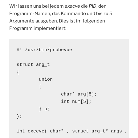
Wir lassen uns bei jedem
execve
die
PID
, den
Programm-Namen, das Kommando und bis zu 5
Argumente ausgeben. Dies ist im folgenden
Programm implementiert:
#! /usr/bin/probevue

struct arg_t

{

        union

        {

                char* arg[5];

                int num[5];

        } u;

};

int execve( char* , struct arg_t* args , cha