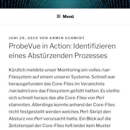
Zum
POWERCAMPUS 01
Home of the LPAR-Tool
Inhalt
Menü
springen
VERÖFFENTLICHT
JUNI 29, 2019
VON
ARMIN SCHMIDT
AM
ProbeVue in Action: Identifizieren
eines Abstürzenden Prozesses
Kürzlich meldete unser Monitoring ein volles
/var
-
Filesystem auf einem unserer Systeme. Schnell war
herausgefunden das Core-Files im Verzeichnis
/var/adm/core
das Filesystem gefüllt hatten. Es stellte
sich schnell heraus das alle Core-Files von
Perl
stammten. Allerdings konnte anhand der Core-Files
nicht festgestellt werden welches
Perl
-Skript den
Absturz von
Perl
verursacht hatte. Ein Blick auf die
Zeitstempel der Core-Files ließ leider kein Muster