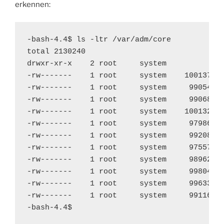
erkennen:
-bash-4.4$ ls -ltr /var/adm/core

total 2130240

drwxr-xr-x    2 root     system          256
-rw-------    1 root     system    100137039
-rw-------    1 root     system     99054991
-rw-------    1 root     system     99068916
-rw-------    1 root     system    100132866
-rw-------    1 root     system     97986020
-rw-------    1 root     system     99208958
-rw-------    1 root     system     97557063
-rw-------    1 root     system     98962499
-rw-------    1 root     system     99804173
-rw-------    1 root     system     99633676
-rw-------    1 root     system     99116032
-bash-4.4$