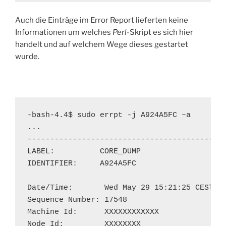
Auch die Einträge im Error Report lieferten keine
Informationen um welches
Perl
-Skript es sich hier
handelt und auf welchem Wege dieses gestartet
wurde.
-bash-4.4$ sudo errpt -j A924A5FC –a

...

--------------------------------------------
LABEL:          CORE_DUMP

IDENTIFIER:     A924A5FC

Date/Time:       Wed May 29 15:21:25 CEST 20
Sequence Number: 17548

Machine Id:      XXXXXXXXXXXX

Node Id:         XXXXXXXX
