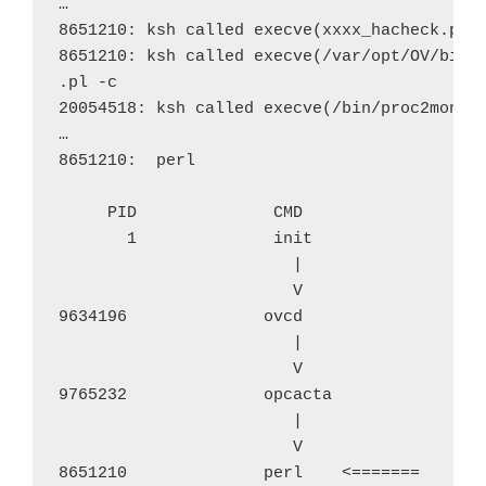
…

8651210: ksh called execve(xxxx_hacheck.pl) 
8651210: ksh called execve(/var/opt/OV/bin/i
.pl -c

20054518: ksh called execve(/bin/proc2mon.pl
…

8651210:  perl

     PID              CMD

       1              init

                        |

                        V

9634196              ovcd

                        |

                        V

9765232              opcacta

                        |

                        V

8651210              perl    <=======
