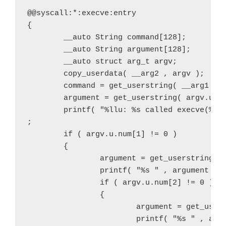
@@syscall:*:execve:entry

{

        __auto String command[128];

        __auto String argument[128];

        __auto struct arg_t argv;

        copy_userdata( __arg2 , argv );

        command = get_userstring( __arg1 , -
        argument = get_userstring( argv.u.ar
        printf( "%llu: %s called execve(%s) 
;

        if ( argv.u.num[1] != 0 )

        {

                argument = get_userstring( a
                printf( "%s " , argument );

                if ( argv.u.num[2] != 0 )

                {

                        argument = get_users
                        printf( "%s " , argu