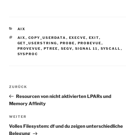
KATEGORIEN
AIX
SCHLAGWÖRTER
AIX
,
COPY_USERDATA
,
EXECVE
,
EXIT
,
GET_USERSTRING
,
PROBE
,
PROBEVUE
,
PROVEVUE
,
PTREE
,
SEGV
,
SIGNAL 11
,
SYSCALL
,
SYSPROC
Beitragsnavigation
Vorheriger
ZURÜCK
Beitrag
Resourcen von nicht aktivierten LPARs und
Memory Affinity
Nächster
WEITER
Beitrag
Volles Filesystem: df und du zeigen unterschiedliche
Belegung