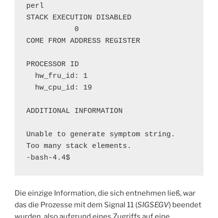
perl

STACK EXECUTION DISABLED

           0

COME FROM ADDRESS REGISTER

PROCESSOR ID

  hw_fru_id: 1

  hw_cpu_id: 19

ADDITIONAL INFORMATION

Unable to generate symptom string.

Too many stack elements.

-bash-4.4$
Die einzige Information, die sich entnehmen ließ, war
das die Prozesse mit dem Signal 11 (
SIGSEGV
) beendet
wurden, also aufgrund eines Zugriffs auf eine