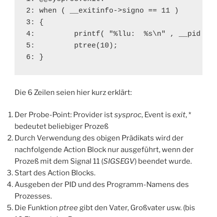
2: when ( __exitinfo->signo == 11 )

3: {

4:         printf( "%llu:  %s\n" , __pid , _
5:         ptree(10);

6: }
Die 6 Zeilen seien hier kurz erklärt:
Der Probe-Point: Provider ist
sysproc
, Event is
exit
, *
bedeutet beliebiger Prozeß
Durch Verwendung des obigen Prädikats wird der
nachfolgende Action Block nur ausgeführt, wenn der
Prozeß mit dem Signal 11 (
SIGSEGV
) beendet wurde.
Start des Action Blocks.
Ausgeben der PID und des Programm-Namens des
Prozesses.
Die Funktion
ptree
gibt den Vater, Großvater usw. (bis