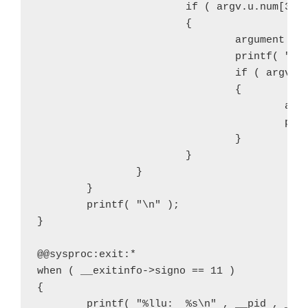
                        if ( argv.u.num[3] !
                        {

                                argument = g
                                printf( "%s 
                                if ( argv.u.
                                {

                                        argu
                                        prin
                                }

                        }

                }

        }

        printf( "\n" );

}

@@sysproc:exit:*

when ( __exitinfo->signo == 11 )

{

        printf( "%llu:  %s\n" , __pid , __pn