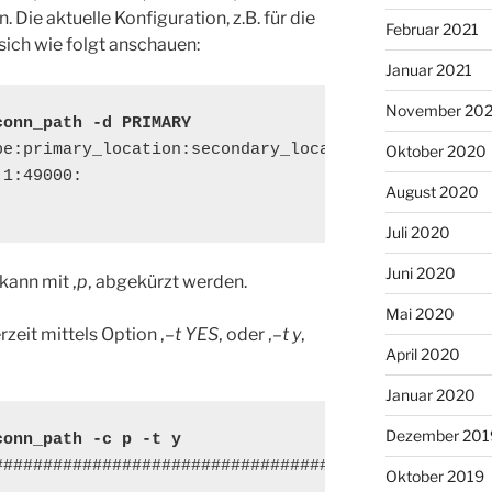
 Die aktuelle Konfiguration, z.B. für die
Februar 2021
ich wie folgt anschauen:
Januar 2021
November 20
conn_path -d PRIMARY
pe:primary_location:secondary_location:prefix:host:
Oktober 2020
1:49000:

August 2020
Juli 2020
Juni 2020
 kann mit ‚
p
‚ abgekürzt werden.
Mai 2020
zeit mittels Option ‚
–t YES
‚ oder ‚
–t y
‚
April 2020
Januar 2020
Dezember 201
conn_path -c p -t y
####################################

Oktober 2019