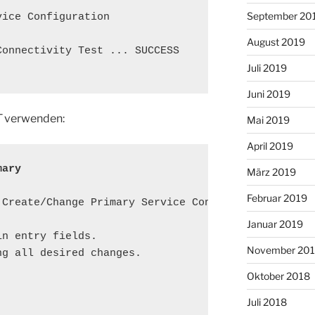
September 20
ice Configuration

August 2019
onnectivity Test ... SUCCESS

Juli 2019
Juni 2019
T
verwenden:
Mai 2019
April 2019
mary
März 2019
Februar 2019
Create/Change Primary Service Configuration

Januar 2019
n entry fields.

November 20
g all desired changes.

Oktober 2018
Juli 2018
                                  [Entry Fields]
