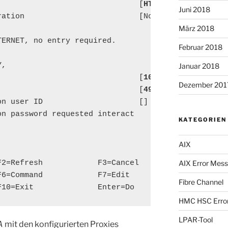
                               [
HTTP_Proxy
]       
Juni 2018
ration                         [No]                
März 2018
ERNET, no entry required.

Februar 2018
,

Januar 2018
                               [
10.0.0.1
]

Dezember 201
                               [
49000
]            
n user ID                     []

n password requested interact

KATEGORIEN
AIX
F2=Refresh            F3=Cancel             F4=List
AIX Error Mes
F6=Command            F7=Edit               F8=Imag
Fibre Channel
F10=Exit              Enter=Do
HMC HSC Erro
LPAR-Tool
A
mit den konfigurierten Proxies