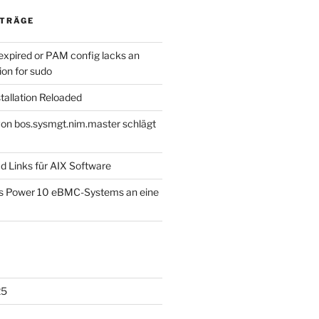
ITRÄGE
 (main, /usr/sbin/suma [767])

in, /usr/sbin/suma [768])

expired or PAM config lacks an
ion for sudo
d. (main, /usr/sbin/suma [767])

in, /usr/sbin/suma [768])

tallation Reloaded
 von bos.sysmgt.nim.master schlägt
a [767])

in, /usr/sbin/suma [768])

d Links für AIX Software
es Power 10 eBMC-Systems an eine
25