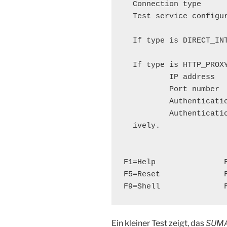
  Connection type     
  Test service configu
  If type is DIRECT_INT
  If type is HTTP_PROXY
          IP address  
          Port number 
          Authenticatio
          Authenticatio
  ively.

F1=Help               
F5=Reset              
F9=Shell              
Ein kleiner Test zeigt, das
SUM