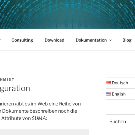
PUS 01
Consulting
Download
Dokumentation
Blog
CHMIDT
Deutsch
guration
English
rieren gibt es im Web eine Reihe von
en Dokumente beschreiben noch die
Suche
 Attribute von
SUMA
:
nach: