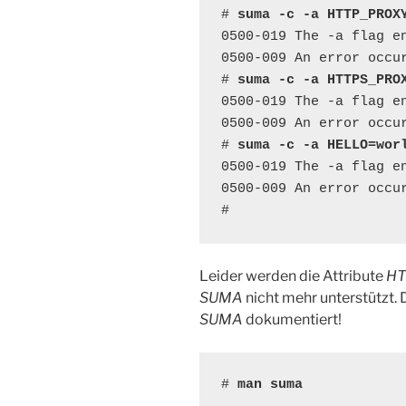
# 
suma -c -a HTTP_PROX
0500-019 The -a flag e
0500-009 An error occu
# 
suma -c -a HTTPS_PRO
0500-019 The -a flag e
0500-009 An error occu
# 
suma -c -a HELLO=wor
0500-019 The -a flag e
0500-009 An error occu
#
Leider werden die Attribute
HT
SUMA
nicht mehr unterstützt. 
SUMA
dokumentiert!
# 
man suma