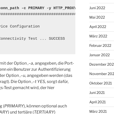
Juni 2022
conn_path -c PRIMARY -y HTTP_PROXY -t YES -a 10.0.
####################################

Mai 2022
ice Configuration

April 2022
März 2022
onnectivity Test ... SUCCESS

Februar 2022
Januar 2022
mit der Option ‚
–a
‚ angegeben, die Port-
Dezember 202
Wenn ein Benutzer zur Authentifizierung
November 202
der Option ‚
–u
‚ angegeben werden (das
agt). Die Option ‚
–t YES
‚ sorgt dafür,
Oktober 2021
s-Test gemacht wird, der hier
Juni 2021
April 2021
g (
PRIMARY
), können optional auch
März 2021
ARY
) und tertiäre (
TERTIARY
)