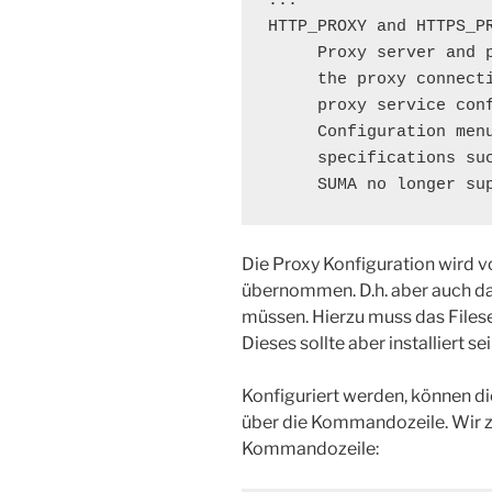
...

HTTP_PROXY and HTTPS_PR
     Proxy server and 
     the proxy connect
     proxy service con
     Configuration men
     specifications su
     SUMA no longer su
Die Proxy Konfiguration wird 
übernommen. D.h. aber auch da
müssen. Hierzu muss das Files
Dieses sollte aber installiert se
Konfiguriert werden, können d
über die Kommandozeile. Wir ze
Kommandozeile: