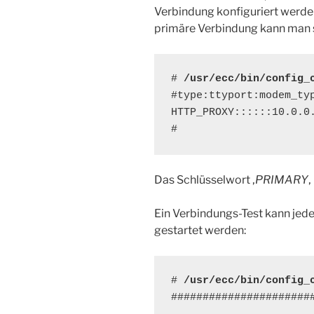
Verbindung konfiguriert werden.
primäre Verbindung kann man s
# 
/usr/ecc/bin/config_
#type:ttyport:modem_ty
HTTP_PROXY::::::10.0.0.
#
Das Schlüsselwort ‚
PRIMARY
‚
Ein Verbindungs-Test kann jeder
gestartet werden:
# 
/usr/ecc/bin/config_
#######################