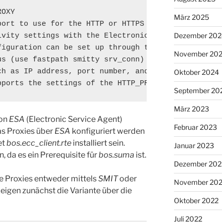
OXY

März 2025
port to use for the HTTP or HTTPS transfers. The SU
Dezember 202
ivity settings with the Electronic Service Agent\u2
figuration can be set up through the SMIT Create/Ch
November 20
us (use fastpath smitty srv_conn) that allow the se
ch as IP address, port number, and an optional user
Oktober 2024
pports the settings of the HTTP_PROXY and HTTPS_PR
September 20
März 2023
von
ESA
(Electronic Service Agent)
Februar 2023
s Proxies über
ESA
konfiguriert werden
et
bos.ecc_client.rte
installiert sein.
Januar 2023
in, da es ein Prerequisite für
bos.suma
ist.
Dezember 202
ie Proxies entweder mittels
SMIT
oder
November 20
igen zunächst die Variante über die
Oktober 2022
Juli 2022