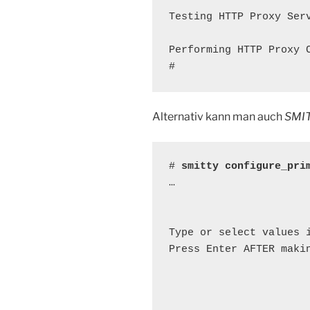
Testing HTTP Proxy Serv
Performing HTTP Proxy C
#
Alternativ kann man auch
SMI
# 
smitty configure_pri
…

                       
Type or select values i
Press Enter AFTER makin
                      