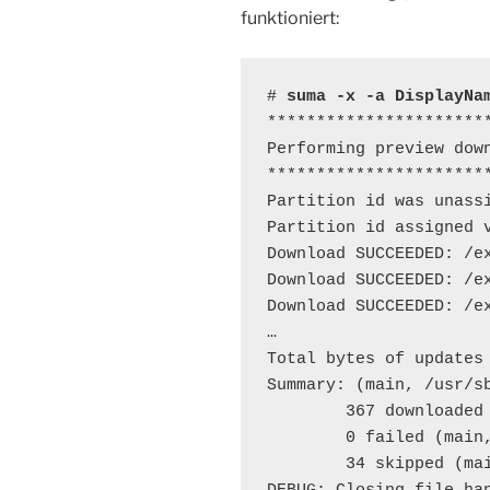
funktioniert:
# 
suma -x -a DisplayNa
**********************
Performing preview down
**********************
Partition id was unassi
Partition id assigned v
Download SUCCEEDED: /e
Download SUCCEEDED: /e
Download SUCCEEDED: /e
…

Total bytes of updates
Summary: (main, /usr/sb
        367 downloaded 
        0 failed (main,
        34 skipped (mai