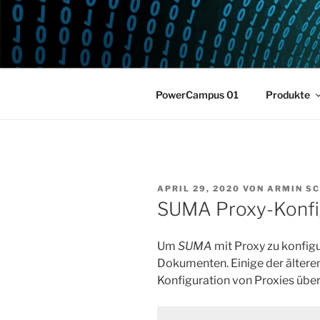
Zum
Inhalt
POWERCAM
springen
Home of the LPAR-Tool
PowerCampus 01
Produkte
VERÖFFENTLICHT
APRIL 29, 2020
VON
ARMIN S
AM
SUMA Proxy-Konfi
Um
SUMA
mit Proxy zu konfigu
Dokumenten. Einige der älter
Konfiguration von Proxies über