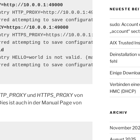
Y=http://10.0.0.1:49000
NEUESTE BE
ntry HTTP_PROXY=http://10.0.0.1:49000 is not valid.
rred attempting to save configuration settings. (ma
sudo: Account 
XY=https://10.0.0.1:49000
„account“ sect
ntry HTTPS_PROXY=https://10.0.0.1:49000 is not vali
rred attempting to save configuration settings. (ma
AIX Trusted Ins
ld
Deinstallation
ntry HELLO=world is not valid. (main, /usr/sbin/sum
fehl
rred attempting to save configuration settings. (ma
Einige Downloa
Verbinden ein
HMC (DHCP)
TP_PROXY
und
HTTPS_PROXY
von
Dies ist auch in der Manual Page von
ARCHIV
November 20
August 2025