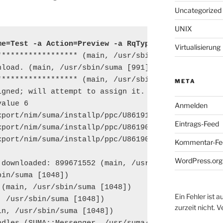
Uncategorized
UNIX
me=Test -a Action=Preview -a RqType=Latest
Virtualisierung
****************** (main, /usr/sbin/suma [990])

load. (main, /usr/sbin/suma [991])

****************** (main, /usr/sbin/suma [992])

META
gned; will attempt to assign it.

alue 6

Anmelden
xport/nim/suma/installp/ppc/U861910.bff (main, /usr
Eintrags-Feed
xport/nim/suma/installp/ppc/U861907.bff (main, /usr
xport/nim/suma/installp/ppc/U861904.bff (main, /usr
Kommentar-Fe
WordPress.org
 downloaded: 899671552 (main, /usr/sbin/suma [1048]
in/suma [1048])

(main, /usr/sbin/suma [1048])

Ein Fehler ist 
 /usr/sbin/suma [1048])

zurzeit nicht. 
n, /usr/sbin/suma [1048])
