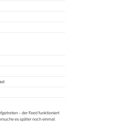
/sbin/suma [1048])

/sbin/suma [1048])

/sbin/suma [1048])

ed
)

aufgetreten – der Feed funktioniert
Versuche es später noch einmal.