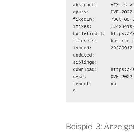
abstract:     AIX is v
apars:        CVE-2022-
fixedIn:      7300-00-0
ifixes:       IJ42341s2
bulletinUrl:  https://
filesets:     bos.rte.c
issued:       20220912

updated:      

siblings:    

download:     https://
cvss:         CVE-2022-
reboot:       no

$
Beispiel 3: Anzeige