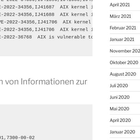
April 2021
E-2022-34356,IJ41687  AIX kernel is vulnerable to a
E-2022-34356,IJ41688  AIX kernel is vulnerable to a
März 2021
VE-2022-34356,IJ41706  AIX kernel is vulnerable to 
Februar 2021
E-2022-34356,IJ41706  AIX kernel is vulnerable to a
E-2022-36768  AIX is vulnerable to a privilege esca
Januar 2021
November 20
Oktober 2020
August 2020
en von Informationen zur
Juli 2020
Juni 2020
Mai 2020
April 2020
Januar 2020
1,7300-00-02
