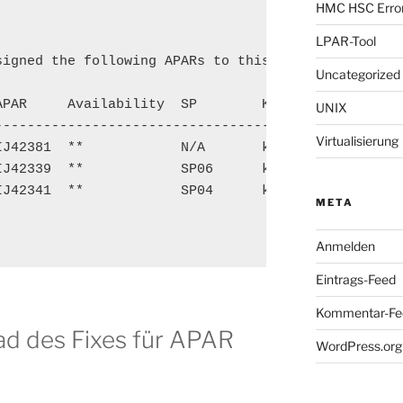
HMC HSC Erro
LPAR-Tool
igned the following APARs to this problem:

Uncategorized
PAR     Availability  SP        KEY

UNIX
------------------------------------------

Virtualisierung
J42381  **            N/A       key_w_apar

J42339  **            SP06      key_w_apar

J42341  **            SP04      key_w_apar

META
Anmelden
Eintrags-Feed
Kommentar-Fe
ad des Fixes für APAR
WordPress.org