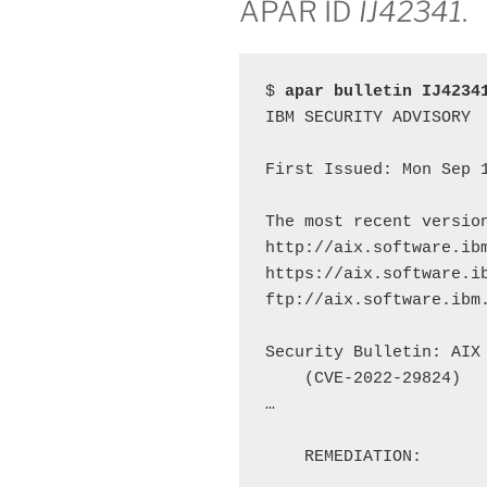
APAR ID
IJ42341
.
$ 
apar bulletin IJ4234
IBM SECURITY ADVISORY

First Issued: Mon Sep 1
The most recent version
http://aix.software.ib
https://aix.software.i
ftp://aix.software.ibm.
Security Bulletin: AIX
    (CVE-2022-29824)

…

    REMEDIATION:
