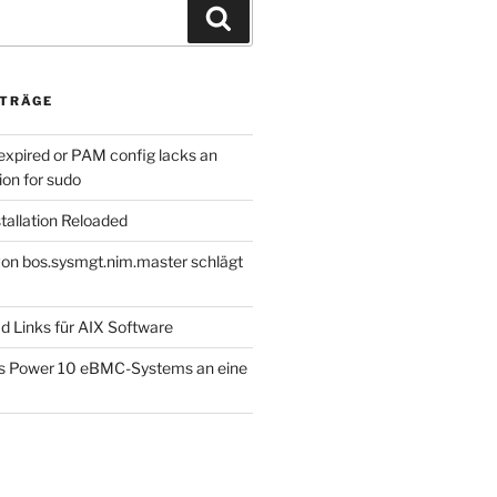
Suchen
ITRÄGE
expired or PAM config lacks an
ion for sudo
tallation Reloaded
 von bos.sysmgt.nim.master schlägt
d Links für AIX Software
es Power 10 eBMC-Systems an eine