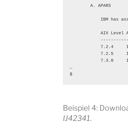
        A. APARS

            IBM has ass
            AIX Level A
            -----------
            7.2.4     I
            7.2.5     I
            7.3.0     I
…

$
Beispiel 4: Downlo
IJ42341
.