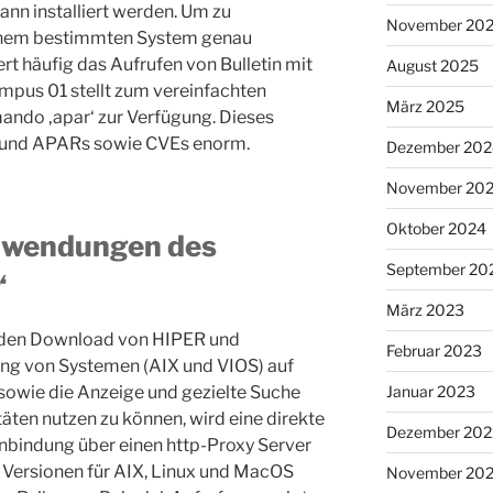
nn installiert werden. Um zu
November 20
einem bestimmten System genau
ert häufig das Aufrufen von Bulletin mit
August 2025
us 01 stellt zum vereinfachten
März 2025
ndo ‚apar‘ zur Verfügung. Dieses
es und APARs sowie CVEs enorm.
Dezember 202
November 20
Oktober 2024
Anwendungen des
September 20
‘
März 2023
t den Download von HIPER und
Februar 2023
ng von Systemen (AIX und VIOS) auf
Januar 2023
, sowie die Anzeige und gezielte Suche
täten nutzen zu können, wird eine direkte
Dezember 202
nbindung über einen http-Proxy Server
 Versionen für AIX, Linux und MacOS
November 20