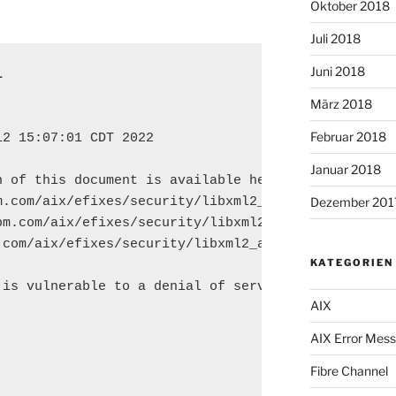
Oktober 2018
Juli 2018
Juni 2018
1
März 2018
Februar 2018
2 15:07:01 CDT 2022

Januar 2018
 of this document is available here:

m.com/aix/efixes/security/libxml2_advisory3.asc

Dezember 201
bm.com/aix/efixes/security/libxml2_advisory3.asc

com/aix/efixes/security/libxml2_advisory3.asc

KATEGORIEN
 is vulnerable to a denial of service due to libxml
AIX
AIX Error Mes
Fibre Channel