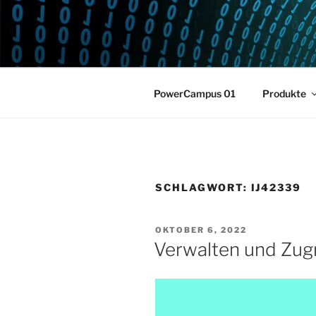
Zum
Inhalt
POWERCAM
springen
Home of the LPAR-Tool
PowerCampus 01
Produkte
SCHLAGWORT:
IJ42339
VERÖFFENTLICHT
OKTOBER 6, 2022
AM
Verwalten und Zug