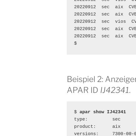
20220912  sec  aix  CV
20220912  sec  aix  CV
20220912  sec  vios  C
20220912  sec  aix  CV
20220912  sec  aix  CV
$
Beispiel 2: Anzeig
APAR ID
IJ42341
.
$ 
apar show IJ42341
type:         sec

product:      aix

versions:     7300-00-0