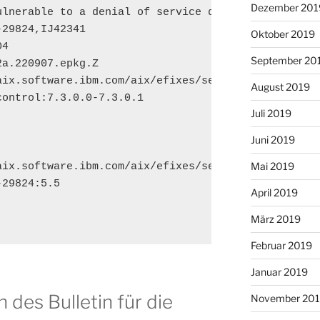
Dezember 201
ulnerable to a denial of service due to libxml2

29824,IJ42341

Oktober 2019
4

September 20
a.220907.epkg.Z

aix.software.ibm.com/aix/efixes/security/libxml2_ad
August 2019
ontrol:7.3.0.0-7.3.0.1

Juli 2019
Juni 2019
Mai 2019
aix.software.ibm.com/aix/efixes/security/libxml2_fi
29824:5.5

April 2019
März 2019
Februar 2019
Januar 2019
n des Bulletin für die
November 20