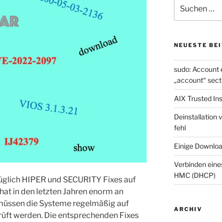
Suche
nach:
NEUESTE BE
sudo: Account 
„account“ sect
AIX Trusted Ins
Deinstallation
fehl
Einige Downloa
Verbinden ein
HMC (DHCP)
züglich HIPER und SECURITY Fixes auf
hat in den letzten Jahren enorm an
üssen die Systeme regelmäßig auf
ARCHIV
rüft werden. Die entsprechenden Fixes